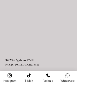
34.23 € /gab. ar PVN
KODS: PSL5.00X350MM
Postsaver lente 5,00 m × 350 mm
Postsaver lente 5,00 m × 350 mm
 ir elastīga 
Instagram
TikTok
Veikals
WhatsApp
pretpuves aizsardzības lente, kas paredzēta koka 
mietu un stabu aizsardzībai vietās, kur 
nepieciešams pielāgot aizsardzības garumu vai 
diametru. Lente palīdz pasargāt koksni no 
mitruma un puves riska, pagarinot tās kalpošanas 
laiku āra apstākļos.