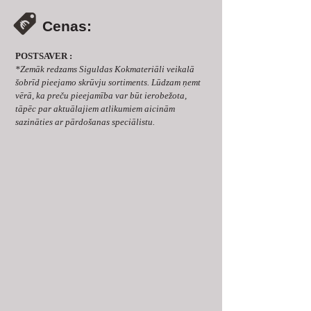
Cenas:
POSTSAVER : 
*Zemāk redzams Siguldas Kokmateriāli veikalā 
šobrīd pieejamo skrūvju sortiments. Lūdzam ņemt 
vērā, ka preču pieejamība var būt ierobežota, 
tāpēc par aktuālajiem atlikumiem aicinām 
sazināties ar pārdošanas speciālistu.