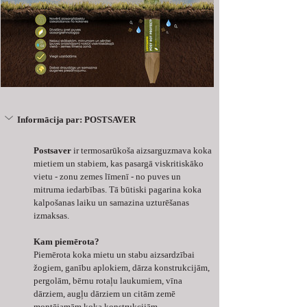
Informācija par: POSTSAVER
Postsaver
 ir termosarūkoša aizsarguzmava koka 
mietiem un stabiem, kas pasargā viskritiskāko 
vietu - zonu zemes līmenī - no puves un 
mitruma iedarbības. Tā būtiski pagarina koka 
kalpošanas laiku un samazina uzturēšanas 
izmaksas.
Kam piemērota?
Piemērota koka mietu un stabu aizsardzībai 
žogiem, ganību aplokiem, dārza konstrukcijām, 
pergolām, bērnu rotaļu laukumiem, vīna 
dārziem, augļu dārziem un citām zemē 
montējamām koka konstrukcijām.