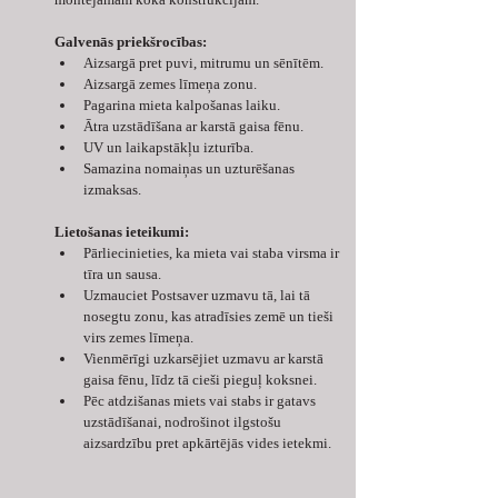
Galvenās priekšrocības:
Aizsargā pret puvi, mitrumu un sēnītēm.
Aizsargā zemes līmeņa zonu.
Pagarina mieta kalpošanas laiku.
Ātra uzstādīšana ar karstā gaisa fēnu.
UV un laikapstākļu izturība.
Samazina nomaiņas un uzturēšanas 
izmaksas.
Lietošanas ieteikumi:
Pārliecinieties, ka mieta vai staba virsma ir 
tīra un sausa.
Uzmauciet Postsaver uzmavu tā, lai tā 
nosegtu zonu, kas atradīsies zemē un tieši 
virs zemes līmeņa.
Vienmērīgi uzkarsējiet uzmavu ar karstā 
gaisa fēnu, līdz tā cieši pieguļ koksnei.
Pēc atdzišanas miets vai stabs ir gatavs 
uzstādīšanai, nodrošinot ilgstošu 
aizsardzību pret apkārtējās vides ietekmi.