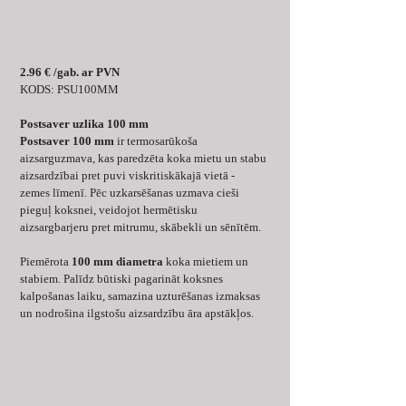
2.96 € /gab. ar PVN
KODS: PSU100MM
Postsaver uzlika 100 mm
Postsaver 100 mm
 ir termosarūkoša 
aizsarguzmava, kas paredzēta koka mietu un stabu 
aizsardzībai pret puvi viskritiskākajā vietā - 
zemes līmenī. Pēc uzkarsēšanas uzmava cieši 
pieguļ koksnei, veidojot hermētisku 
aizsargbarjeru pret mitrumu, skābekli un sēnītēm.
Piemērota 
100 mm diametra
 koka mietiem un 
stabiem. Palīdz būtiski pagarināt koksnes 
kalpošanas laiku, samazina uzturēšanas izmaksas 
un nodrošina ilgstošu aizsardzību āra apstākļos.