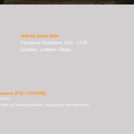
Veikala darba laiks
Pirmdiena-Piektdiena: 8:00 - 17:00
Sestdien, svētdien: Slēgts
zņēmums (FSC-C007648)
 (PDF)
Chain of Custody prasībām. Tas pats par sevi nenozīmē,
SIA "PRIEŽAVOTI"