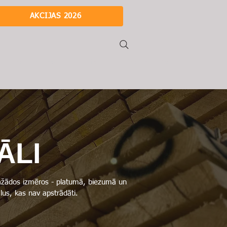
AKCIJAS 2026
Par mums
Kontakti
Vakances
ĀLI
 dažādos izmēros - platumā, biezumā un
lus, kas nav apstrādāti.