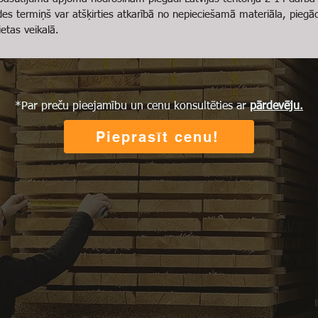
ādes termiņš var atšķirties atkarībā no nepieciešamā materiāla, piegā
etas veikalā.
*Par preču pieejamību un cenu konsultēties ar
pārdevēju.
Pieprasīt cenu!