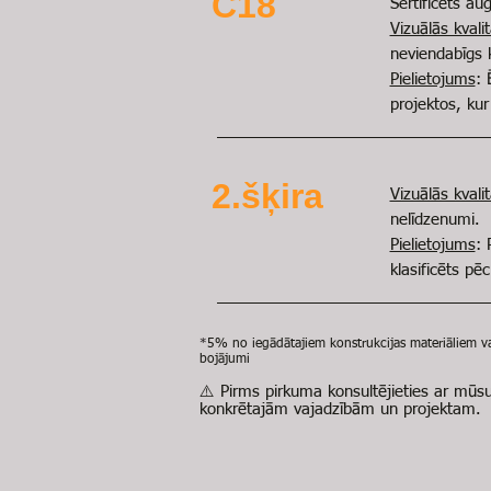
C18
Sertificēts au
Vizuālās kval
neviendabīgs
Pielietojums
: 
projektos, kur
2.šķira
Vizuālās kval
nelīdzenumi.
Pielietojums
: 
klasificēts pē
​*
5% no iegādātajiem konstrukcijas materiāliem var 
bojājumi
⚠️
Pirms pirkuma konsultējieties ar mūs
konkrētajām vajadzībām un projektam.