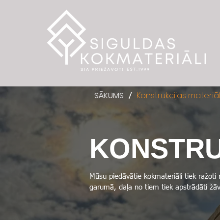
SĀKUMS
Konstrukcijas materiāl
/
KONSTRU
Mūsu piedāvātie kokmateriāli tiek ražoti
garumā, daļa no tiem tiek apstrādāti žāv