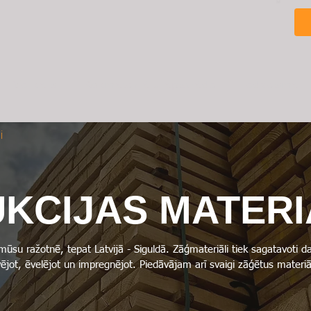
Veikals
Kokmateriālu apstrāde
Iedvesmai
i
KCIJAS MATERI
 mūsu ražotnē, tepat Latvijā - Siguldā. Zāģmateriāli tiek sagatavoti
ējot, ēvelējot un impregnējot. Piedāvājam arī svaigi zāģētus materiā