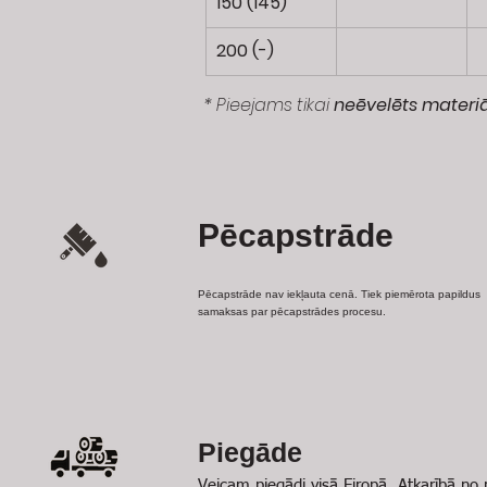
150 (145)
200 (-) 
* Pieejams tikai 
neēvelēts materiā
Pēcapstrāde
Pēcapstrāde nav iekļauta cenā. Tiek piemērota papildus
samaksas par pēcapstrādes procesu.
Piegāde
Veicam piegādi visā Eiropā. Atkarībā no 