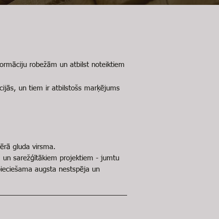
eformāciju robežām un atbilst noteiktiem
ukcijās, un tiem ir atbilstošs marķējums
amērā gluda virsma.
 un sarežģītākiem projektiem - jumtu
epieciešama augsta nestspēja un