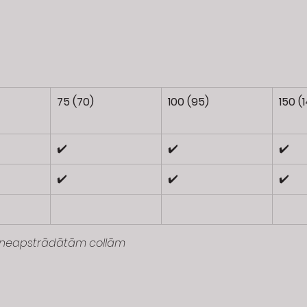
75 (70)
100 (95)
150 (
✔️
✔️
✔️
✔️
✔️
✔️
m, neapstrādātām collām