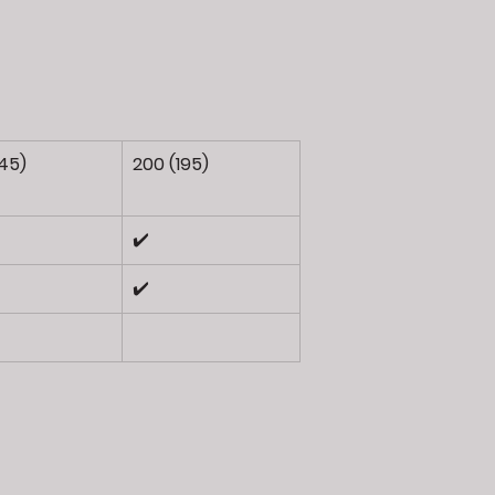
145)
200 (195)
✔️
✔️