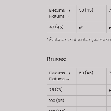
Biezums ↓ / 
50 (45)
7
Platums →
47 (45) 
✔️
✔
* Ēvelētam materiālam pieejama 
Brusas:
Biezums ↓ / 
50 (45)
7
Platums →
75 (73)
✔
100 (95)