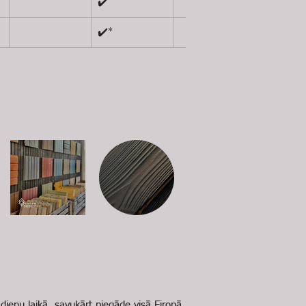
✔️
✔️
✔️*
✔️*
dienu laikā, savukārt piegāde visā Eiropā