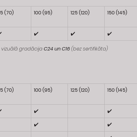
5 (70)
100 (95)
125 (120)
150 (145)
️
✔️
✔️
✔️
vizuālā gradācija 
C24 un C16
 (bez sertifikāta)
5 (70)
100 (95)
125 (120)
150 (145)
️
✔️
✔️
✔️
✔️