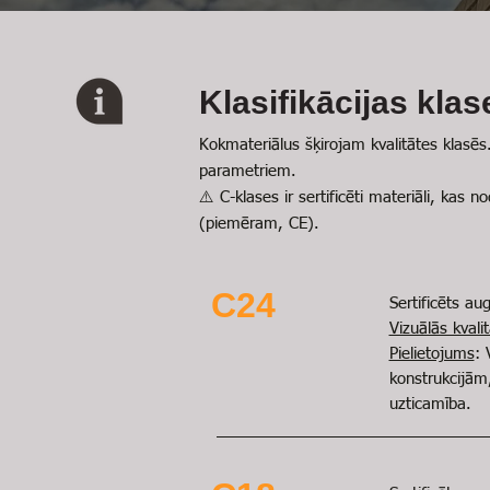
​​​​Klasifikācijas klas
Kokmateriālus šķirojam kvalitātes klasēs
parametriem.
⚠️ C-klases ir sertificēti materiāli, kas 
(piemēram, CE).
C24
Sertific
ēts aug
Vizuālās kval
Pielietojums
: 
konstrukcijām
uzticamība.