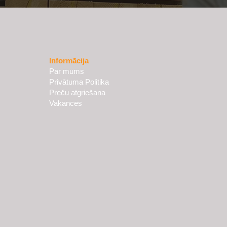
Informācija
Par mums
Privātuma Politika
Preču atgriešana
Vakances