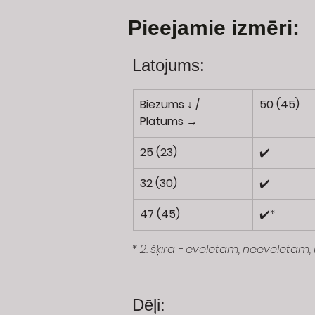
Pieejamie izmēri:
Latojums:
Biezums ↓ / 
50 (45)
Platums →
25 (23)
✔️
32 (30)
✔️
47 (45)
✔️*
* 2. šķira - ēvelētām, neēvelētā
Dēļi: