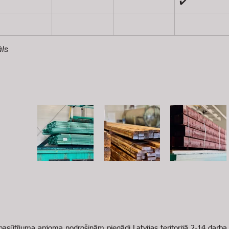
✔️
ls
pasūtījuma apjoma nodrošinām piegādi Latvijas teritorijā 2-14 darba 