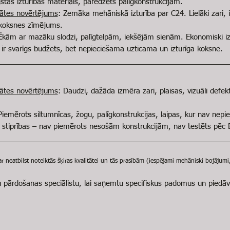
gstas izturības materiāls, paredzēts palīgkonstrukcijām.
itātes novērtējums
: Zemāka mehāniskā izturība par C24. Lielāki zari,
 koksnes zīmējums.
Ēkām ar mazāku slodzi, palīgtelpām, iekšējām sienām. Ekonomiski izd
 ir svarīgs budžets, bet nepieciešama uzticama un izturīga koksne.
itātes novērtējums
: Daudzi, dažāda izmēra zari, plaisas, vizuāli defek
Piemērots siltumnīcas, žogu, palīgkonstrukcijas, laipas, kur nav nep
c stiprības – nav piemērots nesošām konstrukcijām, nav testēts pēc E
neatbilst noteiktās šķiras kvalitātei un tās prasībām (iespējami mehāniski bojājumi, i
u pārdošanas speciālistu, lai saņemtu specifiskus padomus un piedāv