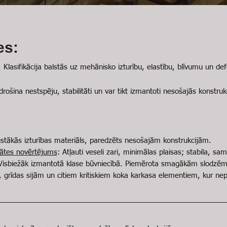
es:​
. Klasifikācija balstās uz mehānisko izturību, elastību, blīvumu un d
nodrošina nestspēju, stabilitāti un var tikt izmantoti nesošajās konstr
stākās izturības materiāls, paredzēts nesošajām konstrukcijām.
itātes novērtējums
: Atļauti veseli zari, minimālas plaisas; stabila, s
Visbiežāk izmantotā klase būvniecībā. Piemērota smagākām slodzēm
, grīdas sijām un citiem kritiskiem koka karkasa elementiem, kur n