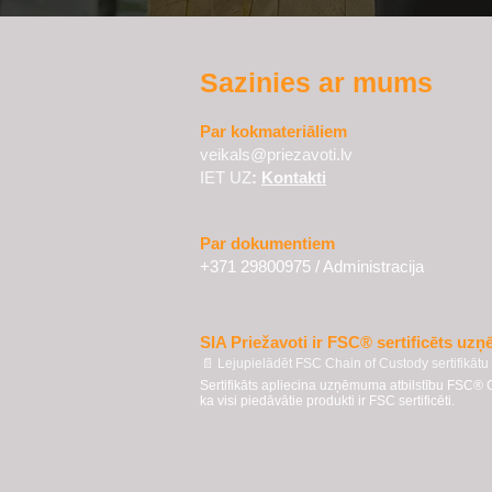
Sazinies ar mums
Par kokmateriāliem
veikals@priezavoti.lv
IET UZ
:
Kontakti
Par dokumentiem
+371 29800975
/ Administracija
SIA Priežavoti ir FSC® sertificēts u
📄 Lejupielādēt FSC Chain of Custody sertifikātu
Sertifikāts apliecina uzņēmuma atbilstību FSC® 
ka visi piedāvātie produkti ir FSC sertificēti.