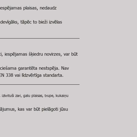
 iespējamas plaisas, nedaudz
evīgāks, tāpēc to bieži izvēlas
ti, iespējamas šķiedru novirzes, var būt
ieciešama garantēta nestspēja. Nav
N 338 vai līdzvērtīga standarta.
zkrituši zari, galu plaisas, trupe, kukaiņu
ājumus, kas var būt pielāgoti jūsu