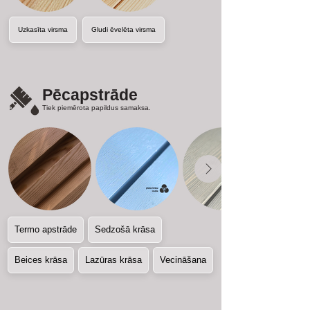
Uzkasīta virsma
Gludi ēvelēta virsma
Pēcapstrāde
Tiek piemērota papildus samaksa.
Termo apstrāde
Sedzošā krāsa
Beices krāsa
Lazūras krāsa
Vecināšana