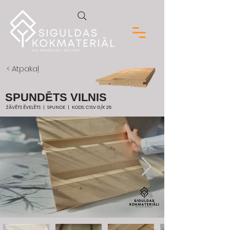
< Atpakaļ
SPUNDĒTS VILNIS
ŽĀVĒTS ĒVELĒTS | SPUNDE | KODS: C1SV G/K 25