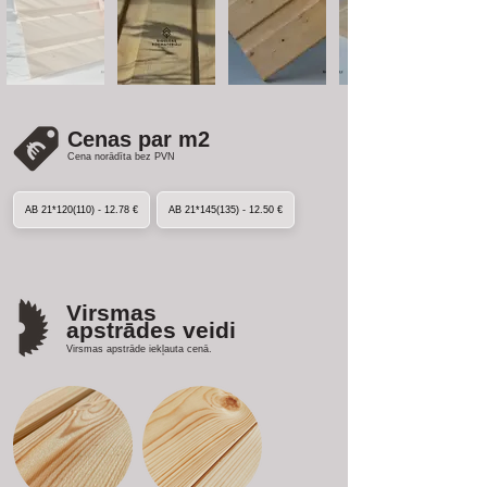
Cenas par m2
Cena norādīta bez PVN
AB 21*120(110) - 12.78 €
AB 21*145(135) - 12.50 €
Virsmas
apstrādes veidi
Virsmas apstrāde iekļauta cenā.