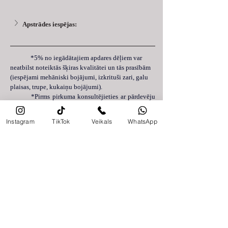
Apstrādes iespējas:
 	*5% no iegādātajiem apdares dēļiem var 
neatbilst noteiktās šķiras kvalitātei un tās prasībām 
(iespējami mehāniski bojājumi, izkrituši zari, galu 
plaisas, trupe, kukaiņu bojājumi).
	*Pirms pirkuma konsultējieties ar pārdevēju 
vai ražotāju, lai saņemtu specifiskus padomus un 
piedāvājumus, kas var būt pielāgoti jūsu 
Instagram
TikTok
Veikals
WhatsApp
konkrētajām vajadzībām un projektam.
Atkarībā no pasūtījuma apjoma nodrošinām piegādi
Latvijas teritorijā 2-14 darba dienu laikā, savukārt
piegāde visā Eiropā tiek veikta 7-30 darba dienu
laikā. Piegādes termiņš var atšķirties atkarībā no
nepieciešamā materiāla, piegādes vietas un
transporta noslogotības.