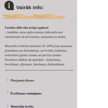
Vairāk info:
Fasādes dēlis ēku ārējai apdarei
– fasādēm, sienu apšuvumiem, dekoratīviem 
elementiem, kā arī terasēm, nojumēm un sētām. 
Materiāls ir žāvēts (mitrums 16–20%), kas samazina 
plaisāšanu un deformāciju, un ēvelēts, kalibrēts, 
nodrošinot gludu virsmu un precīzu izmēru. 
Piemērots tālākai tās apstrādei - krāsošanai, 
beicēšanai, eļļošanai, lakošanai, dedzināšanai.
Pieejamās klases:
Ēvelēšanas risinājums: 
Materiāla izvēle: 