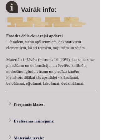
Vairāk info:
Fasādes dēlis ēku ārējai apdarei
– fasādēm, sienu apšuvumiem, dekoratīviem 
elementiem, kā arī terasēm, nojumēm un sētām. 
Materiāls ir žāvēts (mitrums 16–20%), kas samazina 
plaisāšanu un deformāciju, un ēvelēts, kalibrēts, 
nodrošinot gludu virsmu un precīzu izmēru. 
Piemērots tālākai tās apstrādei - krāsošanai, 
beicēšanai, eļļošanai, lakošanai, dedzināšanai.
Pieejamās klases:
Ēvelēšanas risinājums: 
Materiāla izvēle: 