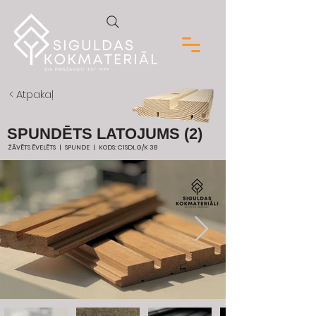
< Atpakaļ
SPUNDĒTS LATOJUMS (2)
ŽĀVĒTS ĒVELĒTS | SPUNDE | KODS: C1SDL G/K 38