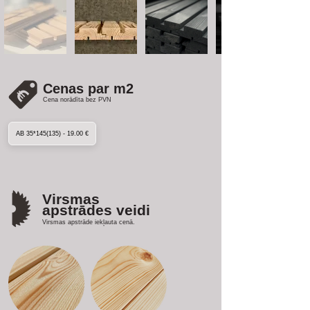
Cenas par m2
Cena norādīta bez PVN
AB 35*145(135) - 19.00 €
Virsmas
apstrādes veidi
Virsmas apstrāde iekļauta cenā.