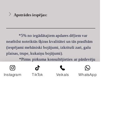
Apstrādes iespējas:
 	*5% no iegādātajiem apdares dēļiem var 
neatbilst noteiktās šķiras kvalitātei un tās prasībām 
(iespējami mehāniski bojājumi, izkrituši zari, galu 
plaisas, trupe, kukaiņu bojājumi).
	*Pirms pirkuma konsultējieties ar pārdevēju 
vai ražotāju, lai saņemtu specifiskus padomus un 
piedāvājumus, kas var būt pielāgoti jūsu 
Instagram
TikTok
Veikals
WhatsApp
konkrētajām vajadzībām un projektam.
Atkarībā no pasūtījuma apjoma nodrošinām piegādi
Latvijas teritorijā 2-14 darba dienu laikā, savukārt
piegāde visā Eiropā tiek veikta 7-30 darba dienu
laikā. Piegādes termiņš var atšķirties atkarībā no
nepieciešamā materiāla, piegādes vietas un
transporta noslogotības.