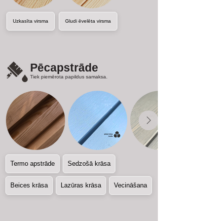
Uzkasīta virsma
Gludi ēvelēta virsma
Pēcapstrāde
Tiek piemērota papildus samaksa.
Termo apstrāde
Sedzošā krāsa
Beices krāsa
Lazūras krāsa
Vecināšana