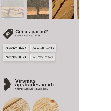
Cenas par m2
Cena norādīta bez PVN
AB 21*120 - 11.72 €
AB 21*145 - 11.64 €
AB 21*195 - 11.54 €
AB 21*95 - 11.84 €
Virsmas
apstrādes veidi
Virsmas apstrāde iekļauta cenā.