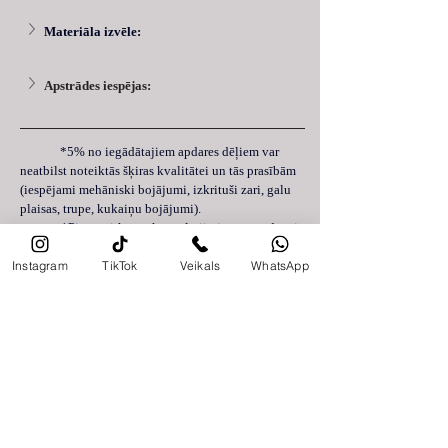
Materiāla izvēle: 
Apstrādes iespējas:
 	*5% no iegādātajiem apdares dēļiem var 
neatbilst noteiktās šķiras kvalitātei un tās prasībām 
(iespējami mehāniski bojājumi, izkrituši zari, galu 
plaisas, trupe, kukaiņu bojājumi).
	*Pirms pirkuma konsultējieties ar pārdevēju 
vai ražotāju, lai saņemtu specifiskus padomus un 
Instagram
TikTok
Veikals
WhatsApp
piedāvājumus, kas var būt pielāgoti jūsu 
konkrētajām vajadzībām un projektam.
Atkarībā no pasūtījuma apjoma nodrošinām piegādi
Latvijas teritorijā 2-14 darba dienu laikā, savukārt
piegāde visā Eiropā tiek veikta 7-30 darba dienu
laikā. Piegādes termiņš var atšķirties atkarībā no