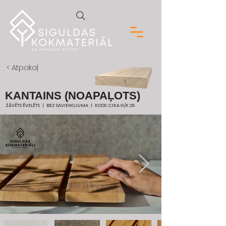
< Atpakaļ
KANTAINS (NOAPAĻOTS)
ŽĀVĒTS ĒVELĒTS | BEZ SAVIENOJUMA | KODS: C1KA G/K 25