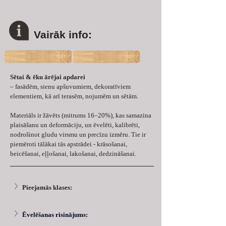
Vairāk info:
Sētai & ēku ārējai apdarei 
– fasādēm, sienu apšuvumiem, dekoratīviem 
elementiem, kā arī terasēm, nojumēm un sētām. 
Materiāls ir žāvēts (mitrums 16–20%), kas samazina 
plaisāšanu un deformāciju, un ēvelēti, kalibrēti, 
nodrošinot gludu virsmu un precīzu izmēru. Tie ir 
piemēroti tālākai tās apstrādei - krāsošanai, 
beicēšanai, eļļošanai, lakošanai, dedzināšanai.
Pieejamās klases:
Ēvelēšanas risinājums: 