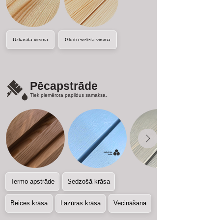
Uzkasīta virsma
Gludi ēvelēta virsma
Pēcapstrāde
Tiek piemērota papildus samaksa.
Termo apstrāde
Sedzošā krāsa
Beices krāsa
Lazūras krāsa
Vecināšana