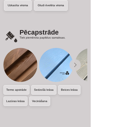
Uzkasīta virsma
Gludi ēvelēta virsma
Pēcapstrāde
Tiek piemērota papildus samaksas.
Termo apstrāde
Sedzošā krāsa
Beices krāsa
Lazūras krāsa
Vecināšana