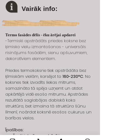
Vairāk info:
Termo fasādes dēlis - ēku ārējai apdarei
-Termiski apstrādāts priedes koksne bez 
ķimisko vielu izmantošanas - universāls 
risinājums fasādēm, sienu apšuvumiem, 
dekoratīviem elementiem.
Priedes termokoksne tiek apstrādāta bez 
ķīmiskām vielām, karsējot to 
160-230°C
. No 
koksnes tiek izvadīts liekas mitrums, 
samazināta tā spēja uzņemt un atdot 
apkārtējā vidē esošo mitrumu. Apstrādes 
rezultātā saglabājas dabiskā koka 
struktūra, bet izmaina tā struktūra šūnu 
līmenī, noārdat koksnē esošos cukurus un 
barības vielas.
Īpašības:
Īpaši izturīga pret ārējiem 