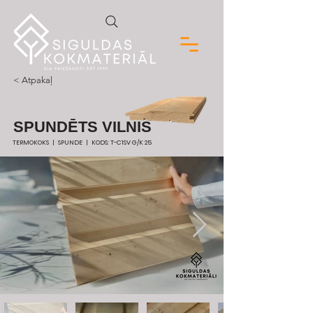
< Atpakaļ
SPUNDĒTS VILNIS
TERMOKOKS | SPUNDE | KODS: T-C1SV G/K 25