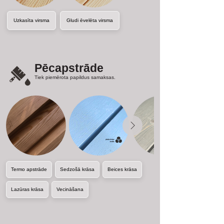
Uzkasīta virsma
Gludi ēvelēta virsma
Pēcapstrāde
Tiek piemērota papildus samaksas.
Termo apstrāde
Sedzošā krāsa
Beices krāsa
Lazūras krāsa
Vecināšana