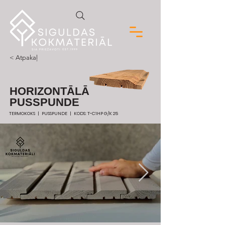
< Atpakaļ
HORIZONTĀLĀ
PUSSPUNDE
TERMOKOKS | PUSSPUNDE | KODS: T-C1HP G/K 25