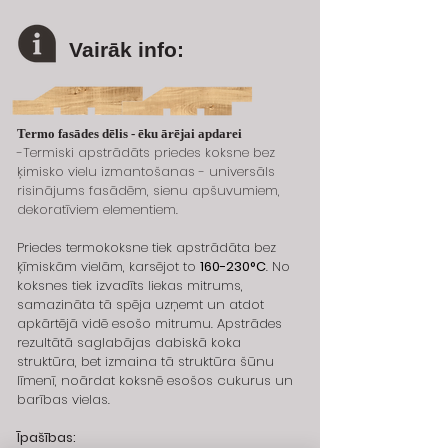
Vairāk info:
Termo fasādes dēlis - ēku ārējai apdarei
-Termiski apstrādāts priedes koksne bez 
ķimisko vielu izmantošanas - universāls 
risinājums fasādēm, sienu apšuvumiem, 
dekoratīviem elementiem.
Priedes termokoksne tiek apstrādāta bez 
ķīmiskām vielām, karsējot to 
160-230°C
. No 
koksnes tiek izvadīts liekas mitrums, 
samazināta tā spēja uzņemt un atdot 
apkārtējā vidē esošo mitrumu. Apstrādes 
rezultātā saglabājas dabiskā koka 
struktūra, bet izmaina tā struktūra šūnu 
līmenī, noārdat koksnē esošos cukurus un 
barības vielas.
Īpašības: