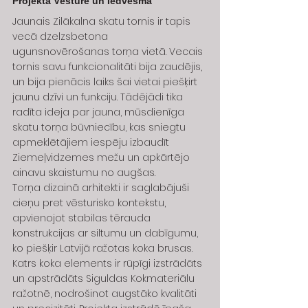
Projekta Vēsture un Iedvesma
Jaunais Zilākalna skatu tornis ir tapis 
vecā dzelzsbetona 
ugunsnovērošanas torņa vietā. Vecais 
tornis savu funkcionalitāti bija zaudējis, 
un bija pienācis laiks šai vietai piešķirt 
jaunu dzīvi un funkciju. Tādējādi tika 
radīta ideja par jauna, mūsdienīga 
skatu torņa būvniecību, kas sniegtu 
apmeklētājiem iespēju izbaudīt 
Ziemeļvidzemes mežu un apkārtējo 
ainavu skaistumu no augšas.
Torņa dizainā arhitekti ir saglabājuši 
cieņu pret vēsturisko kontekstu, 
apvienojot stabilas tērauda 
konstrukcijas ar siltumu un dabīgumu, 
ko piešķir Latvijā ražotas koka brusas. 
Katrs koka elements ir rūpīgi izstrādāts 
un apstrādāts Siguldas Kokmateriālu 
ražotnē, nodrošinot augstāko kvalitāti 