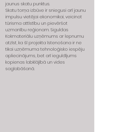
jaunus skatu punktus.
Skatu torņa izbūve ir sniegusi arī jaunu 
impulsu vietējai ekonomikai, veicinot 
tūrisma attīstību un pievēršot 
uzmanību reģionam. Siguldas 
Kokmateriālu uzņēmums ar lepnumu 
atzīst, ka šī projekta īstenošana ir ne 
tikai uzņēmuma tehnoloģisko iespēju 
apliecinājums, bet arī ieguldījums 
kopienas labklājībā un vides 
saglabāšanā.