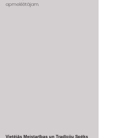
apmeklētājam.
Vietējās Meistarības un Tradīciju Spēks