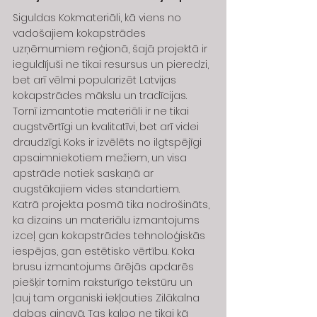
Siguldas Kokmateriāli, kā viens no 
vadošajiem kokapstrādes 
uzņēmumiem reģionā, šajā projektā ir 
ieguldījuši ne tikai resursus un pieredzi, 
bet arī vēlmi popularizēt Latvijas 
kokapstrādes mākslu un tradīcijas. 
Tornī izmantotie materiāli ir ne tikai 
augstvērtīgi un kvalitatīvi, bet arī videi 
draudzīgi. Koks ir izvēlēts no ilgtspējīgi 
apsaimniekotiem mežiem, un visa 
apstrāde notiek saskaņā ar 
augstākajiem vides standartiem.
Katrā projekta posmā tika nodrošināts, 
ka dizains un materiālu izmantojums 
izceļ gan kokapstrādes tehnoloģiskās 
iespējas, gan estētisko vērtību. Koka 
brusu izmantojums ārējās apdarēs 
piešķir tornim raksturīgo tekstūru un 
ļauj tam organiski iekļauties Zilākalna 
dabas ainavā. Tas kalpo ne tikai kā 