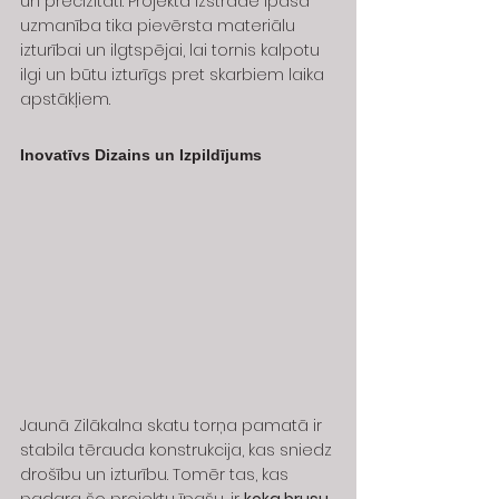
un precizitāti. Projekta izstrādē īpaša 
uzmanība tika pievērsta materiālu 
izturībai un ilgtspējai, lai tornis kalpotu 
ilgi un būtu izturīgs pret skarbiem laika 
apstākļiem.
Inovatīvs Dizains un Izpildījums
Jaunā Zilākalna skatu torņa pamatā ir 
stabila tērauda konstrukcija, kas sniedz 
drošību un izturību. Tomēr tas, kas 
padara šo projektu īpašu, ir 
koka brusu 