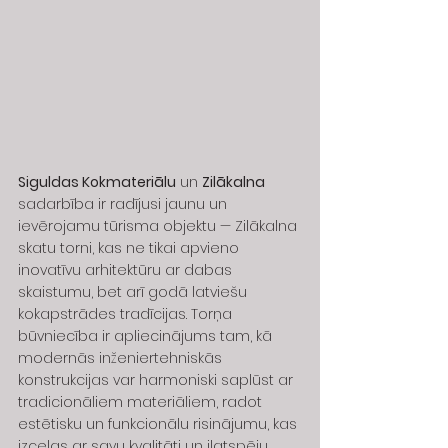
Siguldas Kokmateriālu
 un 
Zilākalna 
sadarbība ir radījusi jaunu un 
ievērojamu tūrisma objektu — Zilākalna 
skatu torni, kas ne tikai apvieno 
inovatīvu arhitektūru ar dabas 
skaistumu, bet arī godā latviešu 
kokapstrādes tradīcijas. Torņa 
būvniecība ir apliecinājums tam, kā 
modernās inženiertehniskās 
konstrukcijas var harmoniski saplūst ar 
tradicionāliem materiāliem, radot 
estētisku un funkcionālu risinājumu, kas 
izceļas ar savu kvalitāti un ilgtspēju.