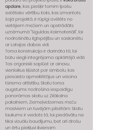
apdare,
 kas piešķir tornim īpašu 
estētisko vērtību. Koks, kas izmantots 
šajā projektā, ir rūpīgi izvēlēts no 
vietējiem mežiem un apstrādāts 
uzņēmumā "Siguldas Kokmateriāli", lai 
nodrošinātu ilgtspējību un saskanētu 
ar Latvijas dabas vidi.
Torņa konstrukcija ir darināta tā, lai 
būtu viegli integrējama apkārtējā vidē. 
Tas organiski saplūst ar ainavu, 
vienlaikus kļūstot par simbolu, kas 
piesaista apmeklētājus un veicina 
tūrisma attīstību. Skatu torņa 
augstums nodrošina iespaidīgu 
panorāmas skatu uz Zilākalna 
pakalniem, Ziemeļvidzemes mežu 
masīviem un tuvējām pilsētām. Skatu 
laukums ir veidots tā, lai piedāvātu ne 
tikai vizuālu baudījumu, bet arī drošu 
un ērtu piekļuvi ikvienam 