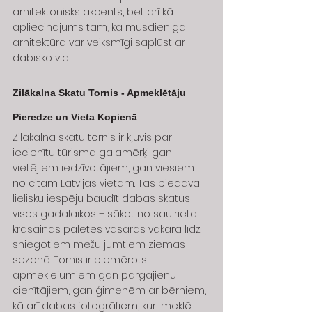
arhitektonisks akcents, bet arī kā 
apliecinājums tam, ka mūsdienīga 
arhitektūra var veiksmīgi saplūst ar 
dabisko vidi.
Zilākalna Skatu Tornis - Apmeklētāju 
Pieredze un Vieta Kopienā
Zilākalna skatu tornis ir kļuvis par 
iecienītu tūrisma galamērķi gan 
vietējiem iedzīvotājiem, gan viesiem 
no citām Latvijas vietām. Tas piedāvā 
lielisku iespēju baudīt dabas skatus 
visos gadalaikos – sākot no saulrieta 
krāsainās paletes vasaras vakarā līdz 
sniegotiem mežu jumtiem ziemas 
sezonā. Tornis ir piemērots 
apmeklējumiem gan pārgājienu 
cienītājiem, gan ģimenēm ar bērniem, 
kā arī dabas fotogrāfiem, kuri meklē 