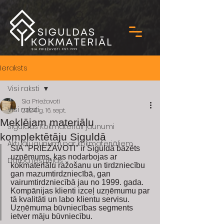
Ieraksts
Visi raksti
Sia Priežavoti
Visi raksti
2024. g. 16. sept.
Meklējam materiālu
Siguldas Kokmateriāli jaunumi
komplektētāju Siguldā
Aktuāli jaunumi par kokmateriāliem
SIA "PRIEŽAVOTI" ir Siguldā bāzēts 
uzņēmums, kas nodarbojas ar 
Darba iespējas
kokmateriālu ražošanu un tirdzniecību 
gan mazumtirdzniecībā, gan 
vairumtirdzniecībā jau no 1999. gada. 
Kompānijas klienti izceļ uzņēmumu par 
tā kvalitāti un labo klientu servisu. 
Uzņēmuma būvniecības segments 
ietver māju būvniecību.