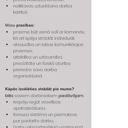
noliktavas uzturēšana darba 
kārtībā.
Mūsu 
prasības:
prasme būt vienā solī ar komandu, 
kā arī spēja strādāt individuāli;
atsaucība un labas komunikācijas 
prasmes;
atbildība un uzticamība, 
precizitāte un fiziskā izturība;
pieredze sava darba 
organizēšanā.
Kāpēc izvēlēties strādāt pie mums? 
Mēs 
saviem darbiniekiem 
piedāvājam
:
Iespēju iegūt veselības 
apdrošināšanu;
Bonusa sistēma un piemaksas 
par padarīto darbu;
Darbu eksportspējīgā uzņēmumā, 