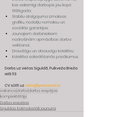
kas veiksmīgi darbojas jau kopš 
1999.gada;
Stabilu atalgojuma izmaksas 
grafiku, nodokļu nomaksu un 
sociālās garantijas;
Jaunajiem darbiniekiem 
nodrošinām apmācības darba 
veikšanai;
Draudzīgu un atsaucīgu kolektīvu;
Kolektīva saliedēšanās pasākumus.
Darbs uz vietas Siguldā, Pulkveža Brieža 
ielā 113
CV sūtīt uz 
raitis@priezavoti.lv
vakance
darbs
darba iespējas
komplektētājs
Darba iespējas
Siguldas Kokmateriāli jaunumi