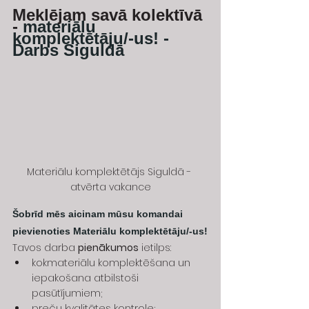
Meklējam savā kolektīvā 
- 
materiālu 
komplektētāju/-us! - 
Darbs Siguldā
Materiālu komplektētājs Siguldā - 
atvērta vakance
Šobrīd mēs aicinam mūsu komandai 
pievienoties Materiālu komplektētāju/-us!
Tavos darba 
pienākumos
 ietilps:
kokmateriālu komplektēšana un 
iepakošana atbilstoši 
pasūtījumiem;
preču kvalitātes kontrole;