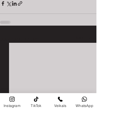
Skatīt visu
Jaunākie ieraksti
Instagram
TikTok
Veikals
WhatsApp