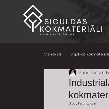
Visi raksti
Siguldas Kokmateriāl
Baiba Beāte Ūdr
Industriā
kokmater
Updated:
12. janv.