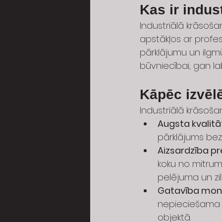
Kas ir indus
Industriālā krāsošan
apstākļos ar profes
pārklājumu un ilgmū
būvniecībai, gan l
Kāpēc izvēlē
Industriālā krāsoša
Augsta kvalitā
pārklājums bez
Aizsardzība pre
koku no mitrum
pelējuma un zi
Gatavība mon
nepieciešama 
objektā.