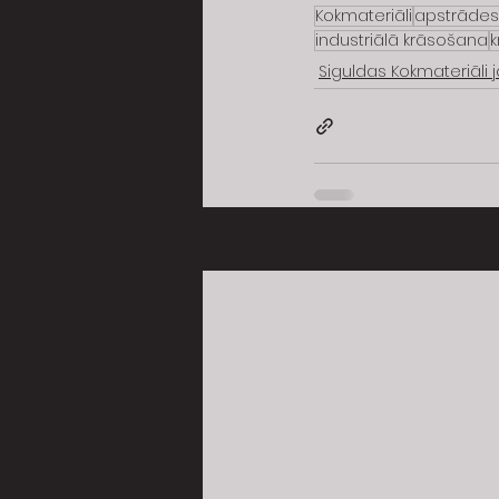
Kokmateriāli
apstrādes
industriālā krāsošana
Siguldas Kokmateriāli
Jaunākie ieraksti