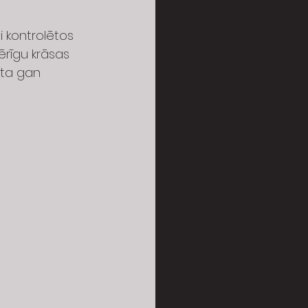
i kontrolētos 
ērīgu krāsas 
ota gan 