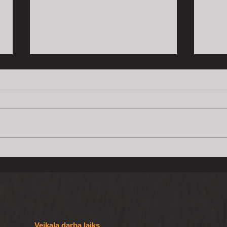
Koka konstrukciju
Kokm
ugunsdrošība un ilgmūžība:
pieg
mīti, fakti un praktiski
risinājumi
Veikala darba laiks