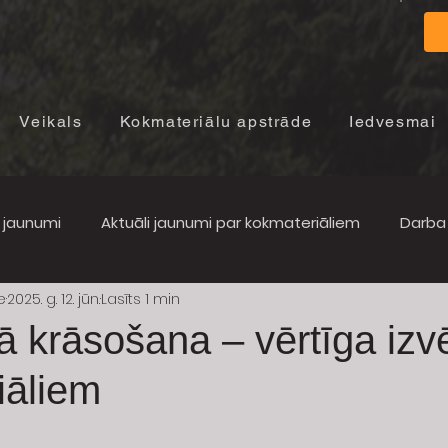
Veikals
Kokmateriālu apstrāde
Iedvesmai
i jaunumi
Aktuāli jaunumi par kokmateriāliem
Darba 
e
2025. g. 12. jūn.
Lasīts 1 min
lā krāsošana – vērtīga izv
iāliem