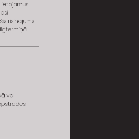
z lietojamus 
esi 
is risinājums 
ilgtermiņā.
ā vai 
apstrādes 