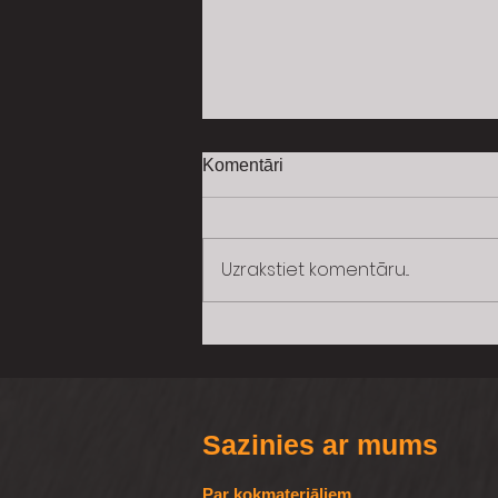
Komentāri
Uzrakstiet komentāru...
Kokmateriālu Impregnēšana
Siguldā - Kvalitāte un
Ilgtspējība Jūsu Projektiem
Sazinies ar mums
Par kokmateriāliem