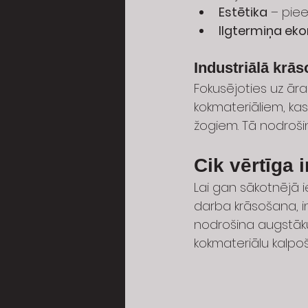
Estētika
 – pie
Ilgtermiņa ek
Industriālā krā
Fokusējoties uz āra
kokmateriāliem, ka
žogiem. Tā nodrošin
Cik vērtīga 
Lai gan sākotnējā
darba krāsošana, in
nodrošina augstāku
kokmateriālu kalpoš