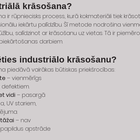
triālā krāsošana?
a ir rūpniecisks process, kurā kokmateriāli tiek krāsot
ionālu iekārtu palīdzību. Šī metode nodrošina vienm
žību, salīdzinot ar krāsošanu uz vietas. Tā ir piemēr
abiekārtošanas darbiem.
ties industriālo krāsošanu?
na piedāvā vairākas būtiskas priekšrocības:
te
 – vienmērīgs 
 defektiem.
t vidi
 – pasargā 
a, UV stariem, 
lējuma.
tāžai
 – nav 
papildus apstrāde 