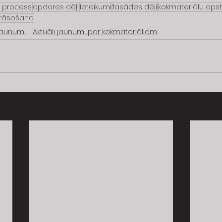
 process
apdares dēļi
Ieteikumi
fasādes dēļi
kokmateriālu aps
krāsošana
 jaunumi
Aktuāli jaunumi par kokmateriāliem