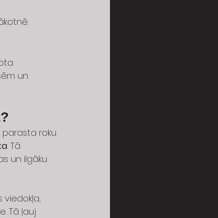
ākotnē.
ota 
asēm un 
ā?
 parasta roku 
ka
. Tā 
s un ilgāku 
 viedokļa, 
. Tā ļauj 