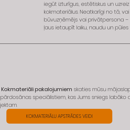
iegūt izturīgus, estētiskus un uzrei
kokmateriālus. Neatkarīgi no tā, vai 
būvuzņēmējs vai privātpersona – š
ļaus ietaupīt laiku, naudu un pūles 
s Kokmateriāli pakalojumiem
 skaties mūsu mājaslap
pārdosānas speciālistiem, kas Jums sniegs labāko 
jektam. 
KOKMATERIĀLU APSTRĀDES VEIDI