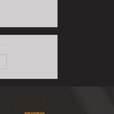
ateriālu pasūtīšana un
āde
Informācija