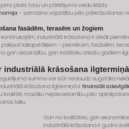
ejams plašs toņu un pārklājuma veidu klāsts.
onomija
 – samazina vajadzību pēc pārkrāsošanas n
sošana fasādēm, terasēm un žogiem
 konstrukcijām, industriālā krāsošana ir ideāli piemēr
s pakļauti laikapstākļiem – piemēram, fasādēm, ter
a gan aizsardzību, gan estētisku izskatu gadiem ilgi.
ir industriālā krāsošana ilgtermiņ
 ieguldījuma summa var būt nedaudz augstāka nekā
dustriālā krāsošana ilgtermiņā ir 
finansiāli izdevīgā
 kvalitāti, mazāku nepieciešamību pēc apkalpošana
anas laiku.
Gan no kvalitātes, gan ekonomikas
industriālā krāsošana ir gudra izvēle