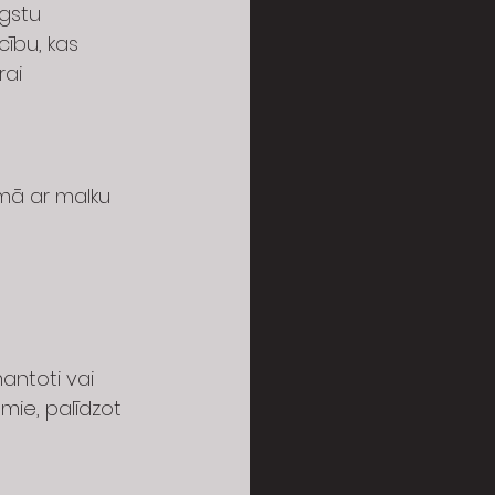
gstu 
ību, kas 
ai 
umā ar malku 
antoti vai 
āmie, palīdzot 