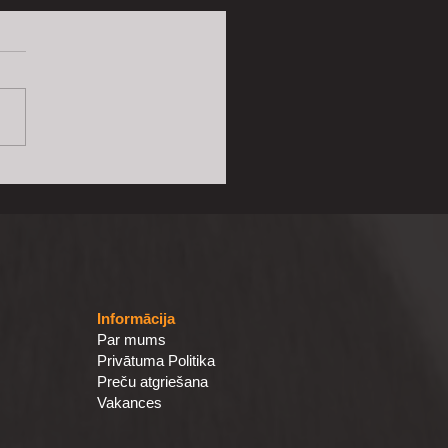
SIA "PRIEŽAVOTI" un
ldas Kokmateriāliem
Informācija
Par mums
Privātuma Politika
Preču atgriešana
Vakances