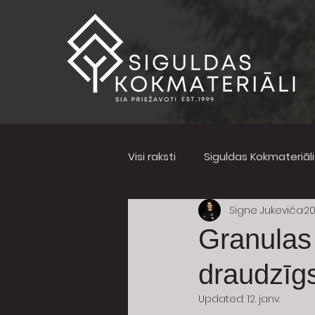
Visi raksti
Siguldas Kokmateriāl
Signe Jukeviča
20
Granulas
draudzīgs
Updated:
12. janv.