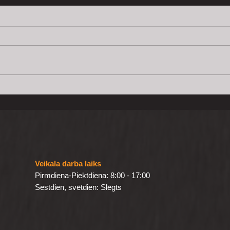
Akustiskais panelis tavās
Par 
mājās
Sigu
Veikala darba laiks
Pirmdiena-Piektdiena: 8:00 - 17:00
Sestdien, svētdien: Slēgts