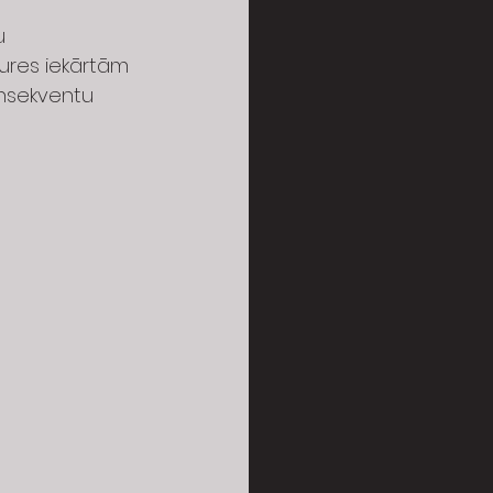
u
ures iekārtām
onsekventu 