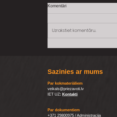
Komentāri
Uzrakstiet komentāru...
Kokmateriālu pasūtīšana un
piegāde
Sazinies ar mums
Par kokmateriāliem
veikals@priezavoti.lv
IET UZ
:
Kontakti
Par dokumentiem
+371 29800975
/ Administracija