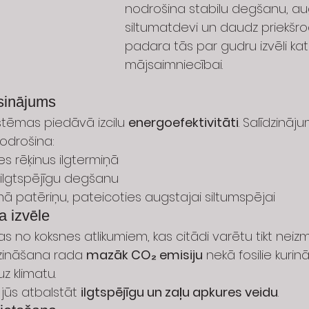
nodrošina stabilu degšanu, au
siltumatdevi un daudz priekšroc
padara tās par gudru izvēli katr
mājsaimniecībai.
sinājums
stēmas piedāvā izcilu 
energoefektivitāti
. Salīdzināj
nodrošina:
s rēķinus ilgtermiņā
ilgtspējīgu degšanu
ā patēriņu, pateicoties augstajai siltumspējai
a izvēle
as no koksnes atlikumiem, kas citādi varētu tikt neizm
dzināšana rada 
mazāk CO₂ emisiju
 nekā fosilie kurin
z klimatu.
 jūs atbalstāt 
ilgtspējīgu un zaļu apkures veidu
.