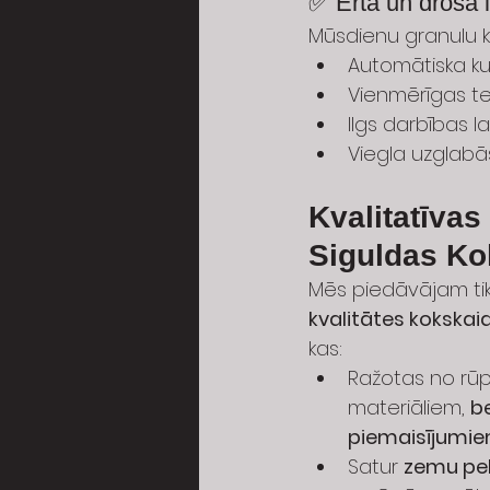
✅ Ērta un droša 
Mūsdienu granulu kat
Automātiska k
Vienmērīgas t
Ilgs darbības l
Viegla uzglabā
Kvalitatīvas
Siguldas Ko
Mēs piedāvājam tik
kvalitātes kokskai
kas:
Ražotas no rūpī
materiāliem, 
b
piemaisījumi
Satur 
zemu pe