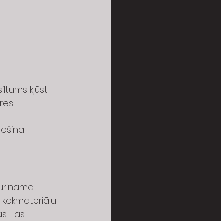
ltums kļūst 
res 
rošina 
urināmā 
 kokmateriālu 
s. Tās 