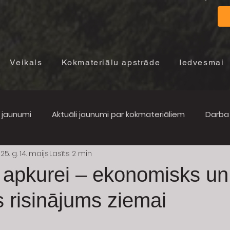
Veikals
Kokmateriālu apstrāde
Iedvesmai
i jaunumi
Aktuāli jaunumi par kokmateriāliem
Darba 
25. g. 14. maijs
Lasīts 2 min
 apkurei – ekonomisks un 
 risinājums ziemai