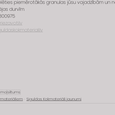
ēlēties piemērotākās granulas jūsu vajadzībām un 
ājas durvīm.
9800975
iezavoti.lv
uldaskokmateriali.lv
ema
siltums
okmateriāliem
Siguldas Kokmateriāli jaunumi