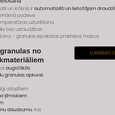
lietošana
li un krāsnis ir 
automatizēti un lietotājam draudzī
urināmā padeve
emperatūras uzturēšana
aiks bez uzraudzības
šana – granulas iepakotas praktiskos maisos
 granulas no 
KURINĀMĀS 
kmateriāliem
ai 
augstākās 
du granulas apkurei
, 
gi atlasītiem 
ez ķīmiskiem 
em
lnu daudzumu
, kas 