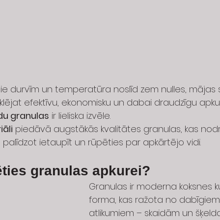
e durvīm un temperatūra noslīd zem nulles, mājas si
meklējat efektīvu, ekonomisku un dabai draudzīgu apku
du granulas
 ir lieliska izvēle.
āli
 piedāvā augstākās kvalitātes granulas, kas nod
 palīdzot ietaupīt un rūpēties par apkārtējo vidi.
ēties granulas apkurei?
Granulas ir moderna koksnes k
forma, kas ražota no dabīgiem
atlikumiem – skaidām un šķelda