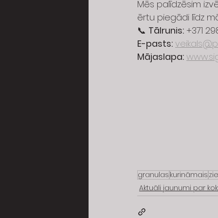
Mēs palīdzēsim izv
ērtu piegādi līdz m
📞 
Tālrunis:
 +371 2
E-pasts:
veikals@pr
Mājaslapa:
www.sig
granulas
kurināmais
zi
Aktuāli jaunumi par k