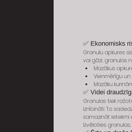
✅ Ekonomisks ri
Granulu apkures si
vai gāzi, granulas 
Mazākus apkure
Vienmērīgu un 
Mazāku kurinām
✅ Videi draudzīg
Granulas tiek ražot
iznīcināti. To sade
samazināt ietekmi u
Izvēloties granulas,