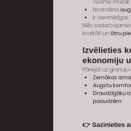
nozīmē mazāk
Nodrošina 
aug
Ir vienmērīgas
Mēs sadarbojamies
kvalitāti un 
ātru pie
Izvēlieties k
ekonomiju u
Pārejot uz granulu a
Zemākas izma
Augstu komfor
Draudzīgāku i
paaudzēm
👉 Sazinieties 