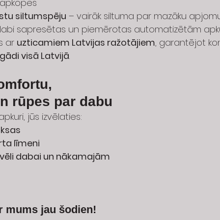
 apkopes
stu siltumspēju
 – vairāk siltuma par mazāku apjom
, labi sapresētas un piemērotas automatizētām apk
 ar 
uzticamiem Latvijas ražotājiem
, garantējot k
gādi visā Latvijā
.
omfortu, 
n rūpes par dabu
pkuri, jūs izvēlaties:
ksas
ta līmeni
zvēli dabai un nākamajām 
ar mums jau šodien!