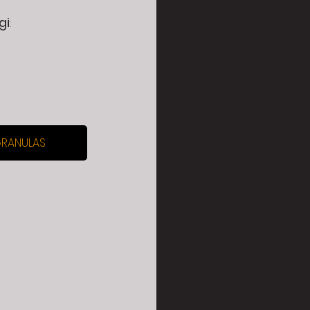
gi
:
GRANULAS