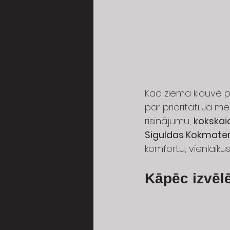
Kad ziema klauvē pi
par prioritāti. Ja 
risinājumu, 
kokskai
Siguldas Kokmateri
komfortu, vienlaikus
Kāpēc izvēl