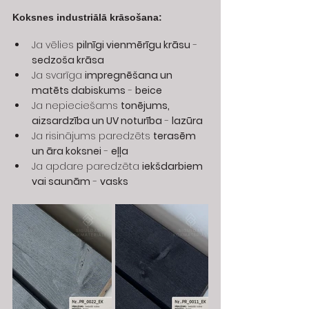
Koksnes industriālā krāsošana:
Ja vēlies 
pilnīgi vienmērīgu krāsu
 - 
sedzoša krāsa 
Ja svarīga 
impregnēšana un 
matēts dabiskums
 - 
beice
Ja nepieciešams 
tonējums, 
aizsardzība un UV noturība
 - 
lazūra
Ja risinājums paredzēts 
terasēm 
un āra koksnei
 - 
eļļa
Ja apdare paredzēta 
iekšdarbiem 
vai saunām
 - 
vasks