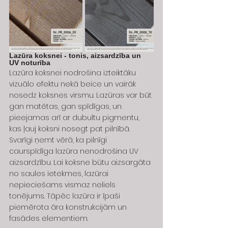
Lazūra koksnei - tonis, aizsardzība un 
UV noturība
Lazūra koksnei nodrošina izteiktāku 
vizuālo efektu nekā beice un vairāk 
nosedz koksnes virsmu. Lazūras var būt 
gan matētas, gan spīdīgas, un 
pieejamas arī ar dubultu pigmentu, 
kas ļauj koksni nosegt pat pilnībā.
Svarīgi ņemt vērā, ka pilnīgi 
caurspīdīga lazūra nenodrošina UV 
aizsardzību. Lai koksne būtu aizsargāta 
no saules ietekmes, lazūrai 
nepieciešams vismaz neliels 
tonējums. Tāpēc lazūra ir īpaši 
piemērota āra konstrukcijām un 
fasādes elementiem.