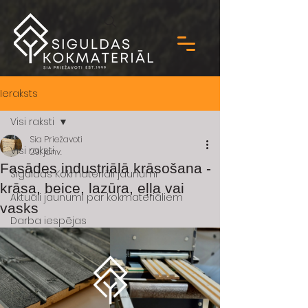
Ieraksts
Visi raksti
Sia Priežavoti
Visi raksti
29. janv.
Fasādes industriālā krāsošana -
Siguldas Kokmateriāli jaunumi
krāsa, beice, lazūra, eļļa vai
Aktuāli jaunumi par kokmateriāliem
vasks
Darba iespējas