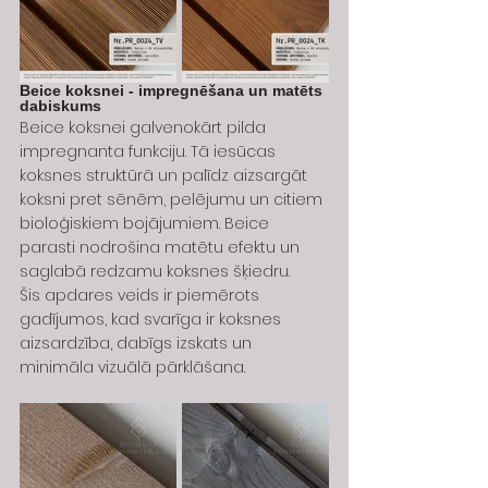
Beice koksnei - impregnēšana un matēts 
dabiskums
Beice koksnei galvenokārt pilda 
impregnanta funkciju. Tā iesūcas 
koksnes struktūrā un palīdz aizsargāt 
koksni pret sēnēm, pelējumu un citiem 
bioloģiskiem bojājumiem. Beice 
parasti nodrošina matētu efektu un 
saglabā redzamu koksnes šķiedru.
Šis apdares veids ir piemērots 
gadījumos, kad svarīga ir koksnes 
aizsardzība, dabīgs izskats un 
minimāla vizuālā pārklāšana.