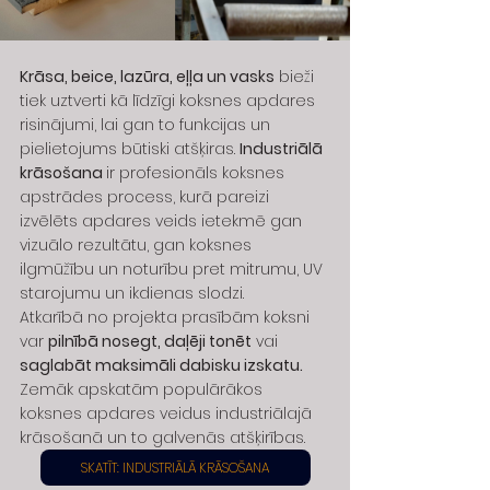
Krāsa, beice, lazūra, eļļa un vasks
 bieži 
tiek uztverti kā līdzīgi koksnes apdares 
risinājumi, lai gan to funkcijas un 
pielietojums būtiski atšķiras. 
Industriālā 
krāsošana 
ir profesionāls koksnes 
apstrādes process, kurā pareizi 
izvēlēts apdares veids ietekmē gan 
vizuālo rezultātu, gan koksnes 
ilgmūžību un noturību pret mitrumu, UV 
starojumu un ikdienas slodzi.
Atkarībā no projekta prasībām koksni 
var 
pilnībā nosegt, daļēji tonēt
 vai 
saglabāt maksimāli dabisku izskatu.
Zemāk apskatām populārākos 
koksnes apdares veidus industriālajā 
krāsošanā un to galvenās atšķirības.
SKATĪT: INDUSTRIĀLĀ KRĀSOŠANA