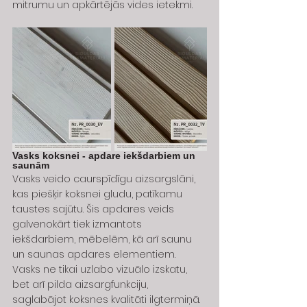
mitrumu un apkārtējās vides ietekmi.
Vasks koksnei - apdare iekšdarbiem un 
saunām
Vasks veido caurspīdīgu aizsargslāni, 
kas piešķir koksnei gludu, patīkamu 
taustes sajūtu. Šis apdares veids 
galvenokārt tiek izmantots 
iekšdarbiem, mēbelēm, kā arī saunu 
un saunas apdares elementiem.
Vasks ne tikai uzlabo vizuālo izskatu, 
bet arī pilda aizsargfunkciju, 
saglabājot koksnes kvalitāti ilgtermiņā.