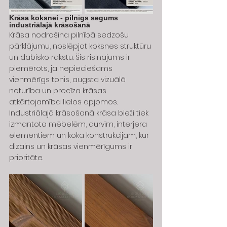
Krāsa koksnei - pilnīgs segums 
industriālajā krāsošanā
Krāsa nodrošina pilnībā sedzošu 
pārklājumu, noslēpjot koksnes struktūru 
un dabisko rakstu. Šis risinājums ir 
piemērots, ja nepieciešams 
vienmērīgs tonis, augsta vizuālā 
noturība un precīza krāsas 
atkārtojamība lielos apjomos.
Industriālajā krāsošanā krāsa bieži tiek 
izmantota mēbelēm, durvīm, interjera 
elementiem un koka konstrukcijām, kur 
dizains un krāsas vienmērīgums ir 
prioritāte.