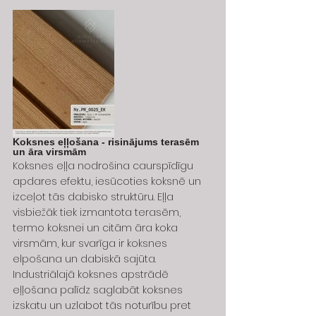
Koksnes eļļošana - risinājums terasēm 
un āra virsmām
Koksnes eļļa nodrošina caurspīdīgu 
apdares efektu, iesūcoties koksnē un 
izceļot tās dabisko struktūru. Eļļa 
visbiežāk tiek izmantota terasēm, 
termo koksnei un citām āra koka 
virsmām, kur svarīga ir koksnes 
elpošana un dabiskā sajūta.
Industriālajā koksnes apstrādē 
eļļošana palīdz saglabāt koksnes 
izskatu un uzlabot tās noturību pret 