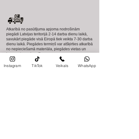
Atkarībā no pasūtījuma apjoma nodrošinām
piegādi Latvijas teritorijā 2-14 darba dienu laikā,
savukārt piegāde visā Eiropā tiek veikta 7-30 darba
dienu laikā. Piegādes termiņš var atšķirties atkarībā
no nepieciešamā materiāla, piegādes vietas un
transporta noslogotības.
Ir iespējama arī preces saņemšana uz vietas
veikalā.
Instagram
TikTok
Veikals
WhatsApp
Pieprasīt cenu!