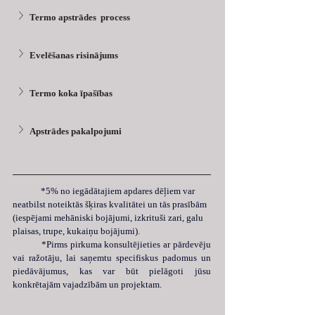
Termo apstrādes  process
Evelēšanas risinājums
Termo koka īpašības
Apstrādes pakalpojumi
 	*5% no iegādātajiem apdares dēļiem var 
neatbilst noteiktās šķiras kvalitātei un tās prasībām 
(iespējami mehāniski bojājumi, izkrituši zari, galu 
plaisas, trupe, kukaiņu bojājumi).
	*Pirms pirkuma konsultējieties ar pārdevēju 
vai ražotāju, lai saņemtu specifiskus padomus un 
piedāvājumus, kas var būt pielāgoti jūsu 
konkrētajām vajadzībām un projektam.