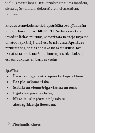
vielu izmantošanas - universāls risinājums fasādēm, 
sienu apšuvumiem, dekoratīviem elementiem, 
nojumēm.
Priedes termokoksne tiek apstrādāta bez ķīmiskām 
vielām, karsējot to 
160-230°C
. No koksnes tiek 
izvadīts liekas mitrums, samazināta tā spēja uzņemt 
un atdot apkārtējā vidē esošo mitrumu. Apstrādes 
rezultātā saglabājas dabiskā koka struktūra, bet 
izmaina tā struktūra šūnu līmenī, noārdat koksnē 
esošos cukurus un barības vielas.
Īpašības:
Īpaši izturīga pret ārējiem laikapstākļiem
Bez plaisāšanas riska
Stabila un vienmērīga virsma un tonis
Ilgāks kalpošanas laiks
, 
Mazāka uzkopšanu un ķīmisku 
aizsarglīdzekļu lietošanu.
Pieejamās klases