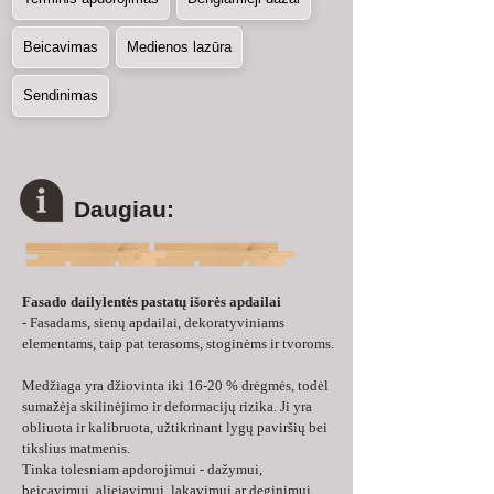
Beicavimas
Medienos lazūra
Sendinimas
Daugiau:
Fasado dailylentės pastatų išorės apdailai
- Fasadams, sienų apdailai, dekoratyviniams 
elementams, taip pat terasoms, stoginėms ir tvoroms.
Medžiaga yra džiovinta iki 16-20 % drėgmės, todėl 
sumažėja skilinėjimo ir deformacijų rizika. Ji yra 
obliuota ir kalibruota, užtikrinant lygų paviršių bei 
tikslius matmenis.
Tinka tolesniam apdorojimui - dažymui, 
beicavimui, aliejavimui, lakavimui ar deginimui.