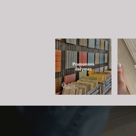
Pramoninis
dažymas