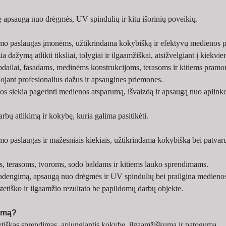
 apsaugą nuo drėgmės, UV spindulių ir kitų išorinių poveikių.
o paslaugas įmonėms, užtikrindama kokybišką ir efektyvų medienos pav
 dažymą atlikti tiksliai, tolygiai ir ilgaamžiškai, atsižvelgiant į kiekvie
apdailai, fasadams, medinėms konstrukcijoms, terasoms ir kitiems pram
ojant profesionalius dažus ir apsaugines priemones.
s siekia pagerinti medienos atsparumą, išvaizdą ir apsaugą nuo aplinko
rbų atlikimą ir kokybę, kuria galima pasitikėti.
o paslaugas ir mažesniais kiekiais, užtikrindama kokybišką bei patvar
, terasoms, tvoroms, sodo baldams ir kitiems lauko sprendimams.
dengimą, apsaugą nuo drėgmės ir UV spindulių bei prailgina medienos t
stetiško ir ilgaamžio rezultato be papildomų darbų objekte.
žymą?
etiškas sprendimas, apjungiantis kokybę, ilgaamžiškumą ir patogumą.