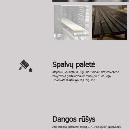
Spalvų paletė
Atspalvių variantai iš „Sigulda Timber“ dažymo cecho.
Pavyzdžius galite apžiūrėti mūsų parduotuvėje:
- Pulkveža Brieža iela 113, Sigulda
Dangos rūšys
Apdorojimą atliekame mūsų SIA „Priežavoti“ gamykloje.