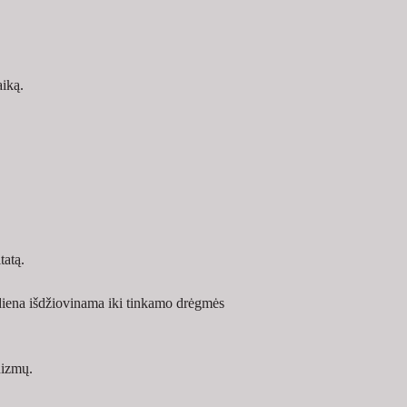
aiką.
tatą.
ediena išdžiovinama iki tinkamo drėgmės 
nizmų.