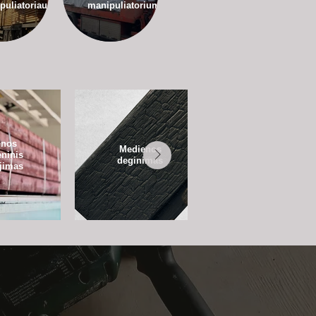
puliatoriaus
manipuliatoriumi
enos
Medienos
Medienos
eninis
terminis
deginimas
jimas
apdorojimas