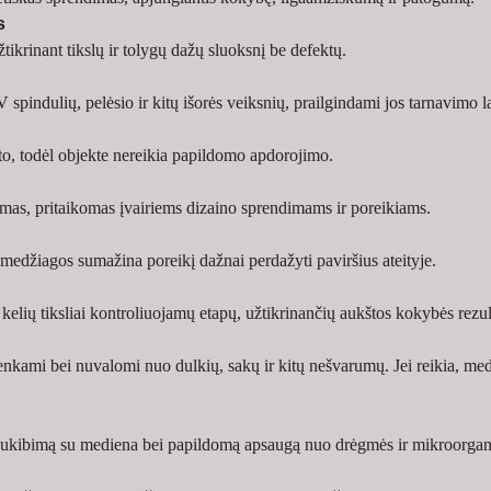
s
krinant tikslų ir tolygų dažų sluoksnį be defektų.
indulių, pelėsio ir kitų išorės veiksnių, prailgindami jos tarnavimo l
, todėl objekte nereikia papildomo apdorojimo.
imas, pritaikomas įvairiems dizaino sprendimams ir poreikiams.
medžiagos sumažina poreikį dažnai perdažyti paviršius ateityje.
elių tiksliai kontroliuojamų etapų, užtikrinančių aukštos kokybės rezul
trenkami bei nuvalomi nuo dulkių, sakų ir kitų nešvarumų. Jei reikia, m
 sukibimą su mediena bei papildomą apsaugą nuo drėgmės ir mikroorga