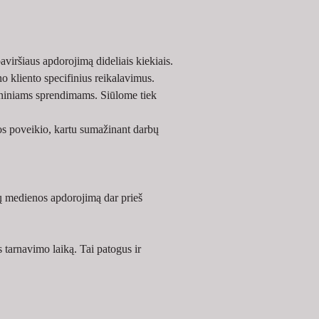
iršiaus apdorojimą dideliais kiekiais.
no kliento specifinius reikalavimus.
oniniams sprendimams. Siūlome tiek 
s poveikio, kartu sumažinant darbų 
ų medienos apdorojimą dar prieš 
arnavimo laiką. Tai patogus ir 