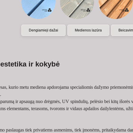
Dengiamieji dažai
Medienos lazūra
Beicavi
estetika ir kokybė
esas, kurio metu mediena apdorojama specialiomis dažymo priemonėmis
.
tsparumą ir apsaugą nuo drėgmės, UV spindulių, pelėsio bei kitų išorė
s elementams, terasoms, tvoroms ir vidaus apdailos dailylentėms, užtikr
o paslaugas tiek privatiems asmenims, tiek įmonėms, pritaikydama dar