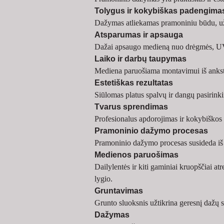
Tolygus ir kokybiškas padengima
Dažymas atliekamas pramoniniu būdu, užti
Atsparumas ir apsauga
Dažai apsaugo medieną nuo drėgmės, UV sp
Laiko ir darbų taupymas
Mediena paruošiama montavimui iš anksto
Estetiškas rezultatas
Siūlomas platus spalvų ir dangų pasirink
Tvarus sprendimas
Profesionalus apdorojimas ir kokybiškos 
Pramoninio dažymo procesas
Pramoninio dažymo procesas susideda iš k
Medienos paruošimas
Dailylentės ir kiti gaminiai kruopščiai a
lygio.
Gruntavimas
Grunto sluoksnis užtikrina geresnį dažų
Dažymas