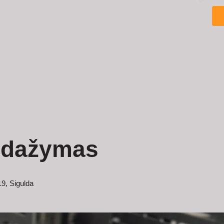
PRADŽIA
Medienos apdorojimas
Įkvėpimu
 dažymas
19, Sigulda