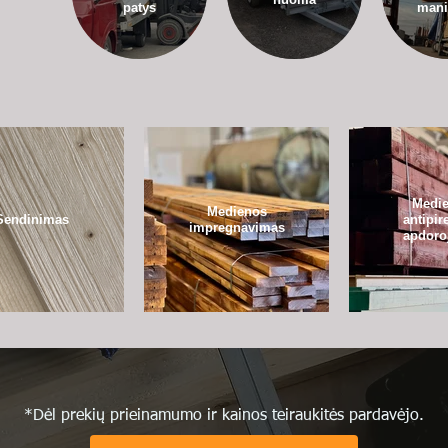
patys
mani
Medi
Medienos
Sendinimas
antipir
impregnavimas
apdoro
*Dėl prekių prieinamumo ir kainos teiraukitės pardavėjo.