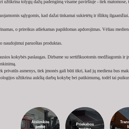
i užtikrina tolygų dažų padengimą visame paviršiuje - tiek matomose, 
jamomis sąlygomis, kad dažai tinkamai sukietėtų ir išliktų ilgaamžiai.
inamas, o prireikus atliekamas papildomas apdorojimas. Vėliau medie
arto naudojimui paruoštas produktas.
iausios kokybės paslaugas. Dirbame su sertifikuotomis medžiagomis ir įr
enkinimą.
k privatūs asmenys, tiek įmonės gali būti tikri, kad jų mediena bus mak
nologijos užtikrina aukštą darbų kokybę bei patikimumą, todėl tai puik
Atsiimkite
Tran
Priekabos
prekę
nuoma