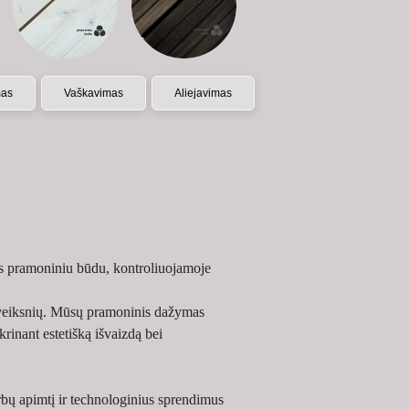
mas
Vaškavimas
Aliejavimas
 pramoniniu būdu, kontroliuojamoje 
s veiksnių. Mūsų pramoninis dažymas 
inant estetišką išvaizdą bei 
bų apimtį ir technologinius sprendimus 