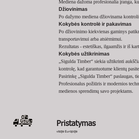
Mediena dažoma profesionalia įranga, kur
Džiovinimas
Po dažymo mediena džiovinama kontroliuo
Kokybės kontrolė ir pakavimas
Po džiovinimo kiekvienas gaminys patikr
transportavimui arba atsiėmimui.
Rezultatas - estetiškas, ilgaamžis ir iš k
Kokybės užtikrinimas
„Sigulda Timber“ siekia užtikrinti aukšč
kontrolę, kad garantuotume klientų pasit
Pasirinkę „Sigulda Timber“ paslaugas, tie
Profesionalus požiūris ir modernios tech
medienos sprendimų savo projektams.
Pristatymas
visoje Europoje