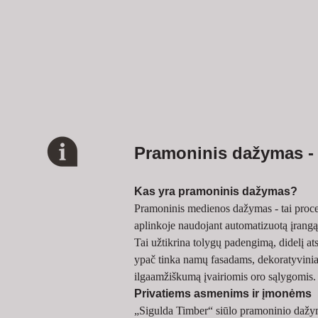
Pramoninis dažymas - 
Kas yra pramoninis dažymas?
Pramoninis medienos dažymas - tai proc
aplinkoje naudojant automatizuotą įrangą
Tai užtikrina tolygų padengimą, didelį a
ypač tinka namų fasadams, dekoratyviniam
ilgaamžiškumą įvairiomis oro sąlygomis.
Privatiems asmenims ir įmonėms
„Sigulda Timber“ siūlo pramoninio dažym