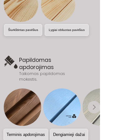
Šiurkštintas paviršius
Lygiai obliuotas paviršius
Papildomas
apdorojimas
Taikomas papildomas
mokestis.
Terminis apdorojimas
Dengiamieji dažai