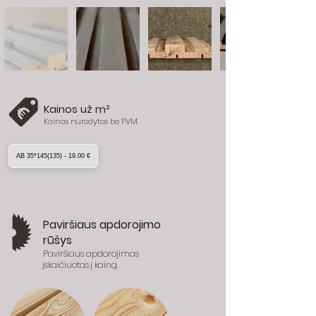
Kainos už m²
Kainos nurodytos be PVM.
AB 35*145(135) - 19.00 €
Paviršiaus apdorojimo
rūšys
Paviršiaus apdorojimas
įskaičiuotas į kainą.