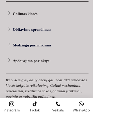
Galimos klasės:
Obliavimo sprendimas:
Medžiagų pasirinkimas:
Apdorojimo parinktys:
Iki 5 % įsigytų dailylenčių gali neatitikti nurodytos 
klasės kokybės reikalavimų. Galimi mechaniniai 
pažeidimai, iškritusios šakos, galiniai įtrūkimai, 
puvinio ar vabzdžių pažeidimai.
Prieš pirkdami pasikonsultuokite su pardavėju 
Instagram
TikTok
Veikals
WhatsApp
arba gamintoju, kad gautumėte konkrečias 
rekomendacijas ir pasiūlymus, pritaikytus jūsų 
poreikiams ir projektui.