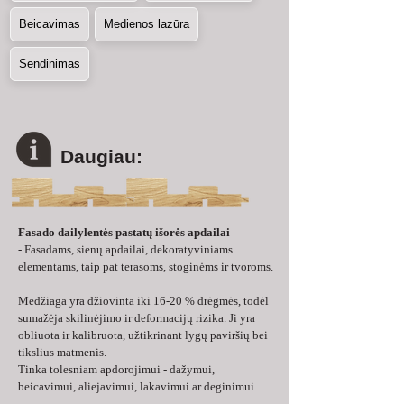
Beicavimas
Medienos lazūra
Sendinimas
Daugiau:
Fasado dailylentės pastatų išorės apdailai
- Fasadams, sienų apdailai, dekoratyviniams 
elementams, taip pat terasoms, stoginėms ir tvoroms.
Medžiaga yra džiovinta iki 16-20 % drėgmės, todėl 
sumažėja skilinėjimo ir deformacijų rizika. Ji yra 
obliuota ir kalibruota, užtikrinant lygų paviršių bei 
tikslius matmenis.
Tinka tolesniam apdorojimui - dažymui, 
beicavimui, aliejavimui, lakavimui ar deginimui.