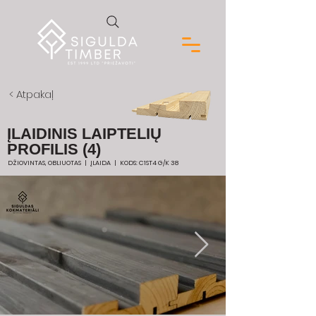
< Atpakaļ
ĮLAIDINIS LAIPTELIŲ
PROFILIS (4)
DŽIOVINTAS, OBLIUOTAS | ĮLAIDA | KODS: C1ST4 G/K 38