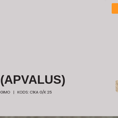
PRADŽIA
Medienos apdorojimas
Įkvėpimu
(APVALUS)
UNGIMO
| KODS: C1KA G/K 25