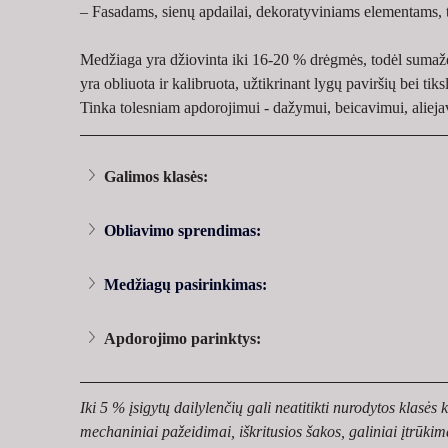
– Fasadams, sienų apdailai, dekoratyviniams elementams, t
Medžiaga yra džiovinta iki 16-20 % drėgmės, todėl sumažėja
yra obliuota ir kalibruota, užtikrinant lygų paviršių bei tik
Tinka tolesniam apdorojimui - dažymui, beicavimui, alieja
Galimos klasės:
Obliavimo sprendimas:
Medžiagų pasirinkimas:
Apdorojimo parinktys:
Iki 5 % įsigytų dailylenčių gali neatitikti nurodytos klasės
mechaniniai pažeidimai, iškritusios šakos, galiniai įtrūki