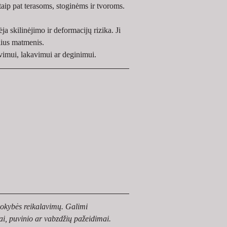
aip pat terasoms, stoginėms ir tvoroms.
 skilinėjimo ir deformacijų rizika. Ji 
slius matmenis.
vimui, lakavimui ar deginimui.
 kokybės reikalavimų. Galimi 
mai, puvinio ar vabzdžių pažeidimai.