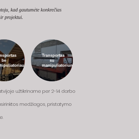
toju, kad gautumėte konkrečias 
r projektui.
nsportas
Transportas
be
su
ipuliatoriaus
manipuliatoriumi
tvijoje užtikriname per 2-14 darbo
pasirinktos medžiagos, pristatymo
e.