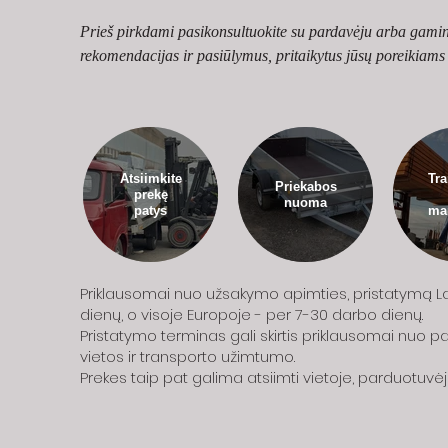
Prieš pirkdami pasikonsultuokite su pardavėju arba gamin
rekomendacijas ir pasiūlymus, pritaikytus jūsų poreikiams i
Atsiimkite
Tra
Priekabos
prekę
nuoma
patys
man
Priklausomai nuo užsakymo apimties, pristatymą La
dienų, o visoje Europoje - per 7-30 darbo dienų.
Pristatymo terminas gali skirtis priklausomai nuo 
vietos ir transporto užimtumo.
Prekes taip pat galima atsiimti vietoje, parduotuvėj