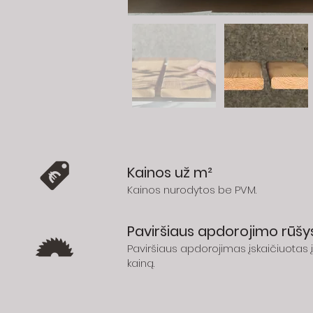
Kainos už m²
Kainos nurodytos be PVM.
Paviršiaus apdorojimo rūšy
Paviršiaus apdorojimas įskaičiuotas į
kainą.