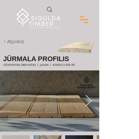
< Atpakaļ
JŪRMALA PROFILIS
DŽIOVINTAS, OBLIUOTAS | ĮLAIDA | KODS:C1J G/K 25