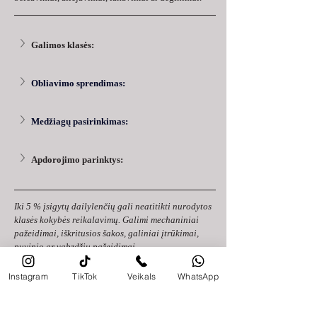
Galimos klasės:
Obliavimo sprendimas:
Medžiagų pasirinkimas:
Apdorojimo parinktys:
Iki 5 % įsigytų dailylenčių gali neatitikti nurodytos 
klasės kokybės reikalavimų. Galimi mechaniniai 
pažeidimai, iškritusios šakos, galiniai įtrūkimai, 
puvinio ar vabzdžių pažeidimai.
Prieš pirkdami pasikonsultuokite su pardavėju 
Instagram
TikTok
Veikals
WhatsApp
arba gamintoju, kad gautumėte konkrečias 
rekomendacijas ir pasiūlymus, pritaikytus jūsų 
poreikiams ir projektui.