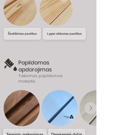
Šiurkštintas paviršius
Lygiai obliuotas paviršius
Papildomas
apdorojimas
Taikomas papildomas
mokestis.
Terminis apdorojimas
Dengiamieji dažai