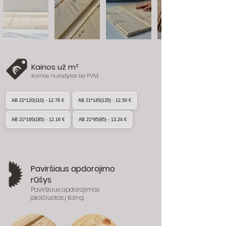
Kainos už m²
Kainos nurodytos be PVM.
AB 21*120(110) - 12.78 €
AB 21*145(135) - 12.50 €
AB 21*195(185) - 12.16 €
AB 21*95(85) - 13.24 €
Paviršiaus apdorojimo
rūšys
Paviršiaus apdorojimas
įskaičiuotas į kainą.