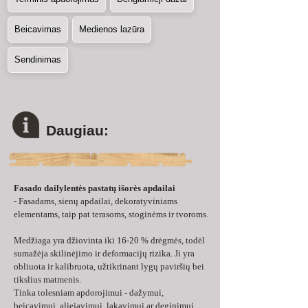
Beicavimas
Medienos lazūra
Sendinimas
Daugiau:
Fasado dailylentės pastatų išorės apdailai
- Fasadams, sienų apdailai, dekoratyviniams 
elementams, taip pat terasoms, stoginėms ir tvoroms.
Medžiaga yra džiovinta iki 16-20 % drėgmės, todėl 
sumažėja skilinėjimo ir deformacijų rizika. Ji yra 
obliuota ir kalibruota, užtikrinant lygų paviršių bei 
tikslius matmenis.
Tinka tolesniam apdorojimui - dažymui, 
beicavimui, aliejavimui, lakavimui ar deginimui.