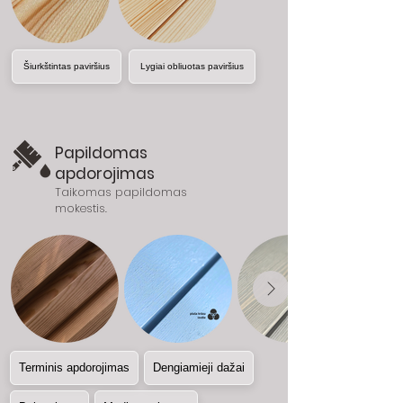
Šiurkštintas paviršius
Lygiai obliuotas paviršius
Papildomas
apdorojimas
Taikomas papildomas
mokestis.
Terminis apdorojimas
Dengiamieji dažai