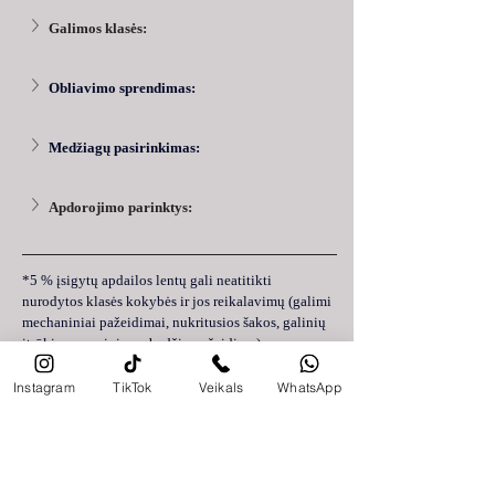
Galimos klasės:
Obliavimo sprendimas:
Medžiagų pasirinkimas:
Apdorojimo parinktys:
*5 % įsigytų apdailos lentų gali neatitikti 
nurodytos klasės kokybės ir jos reikalavimų (galimi 
mechaniniai pažeidimai, nukritusios šakos, galinių 
įtrūkimų, puvinio, vabzdžių pažeidimų).
*Prieš pirkdami, pasitarkite su pardavėju arba 
gamintoju dėl konkrečių patarimų ir pasiūlymų, 
Instagram
TikTok
Veikals
WhatsApp
kurie gali būti pritaikyti jūsų konkretiems 
poreikiams ir projektui.