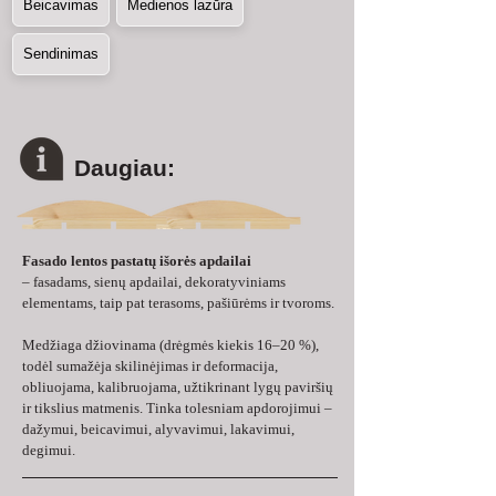
Beicavimas
Medienos lazūra
Sendinimas
Daugiau:
Fasado lentos pastatų išorės apdailai
– fasadams, sienų apdailai, dekoratyviniams 
elementams, taip pat terasoms, pašiūrėms ir tvoroms.
Medžiaga džiovinama (drėgmės kiekis 16–20 %), 
todėl sumažėja skilinėjimas ir deformacija, 
obliuojama, kalibruojama, užtikrinant lygų paviršių 
ir tikslius matmenis. Tinka tolesniam apdorojimui – 
dažymui, beicavimui, alyvavimui, lakavimui, 
degimui.