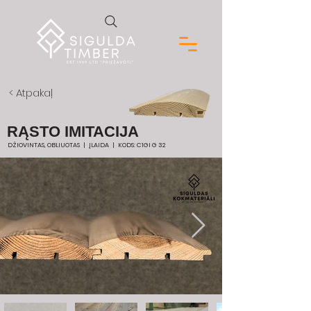
< Atpakaļ
RĄSTO IMITACIJA
DŽIOVINTAS, OBLIUOTAS | ĮLAIDA | KODS: C1GI G 32