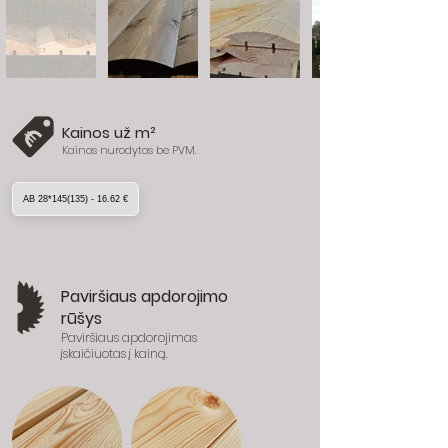
Kainos už m²
Kainos nurodytos be PVM.
AB 28*145(135) - 16.62 €
Paviršiaus apdorojimo
rūšys
Paviršiaus apdorojimas
įskaičiuotas į kainą.