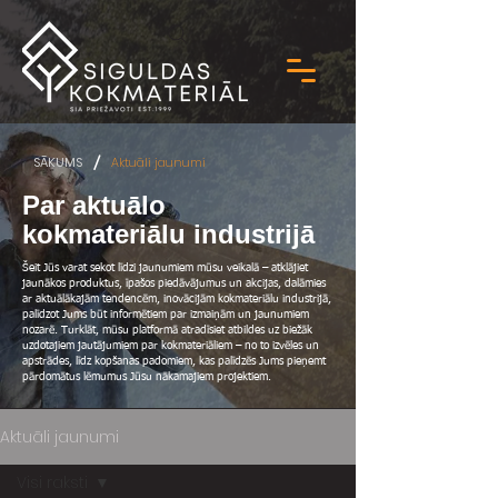
/
SĀKUMS
Aktuāli jaunumi
Par aktuālo
kokmateriālu industrijā
Šeit Jūs varat sekot līdzi jaunumiem mūsu veikalā – atklājiet
jaunākos produktus, īpašos piedāvājumus un akcijas, dalāmies
ar aktuālākajām tendencēm, inovācijām kokmateriālu industrijā,
palīdzot Jums būt informētiem par izmaiņām un jaunumiem
nozarē. Turklāt, mūsu platformā atradīsiet atbildes uz biežāk
uzdotajiem jautājumiem par kokmateriāliem – no to izvēles un
apstrādes, līdz kopšanas padomiem, kas palīdzēs Jums pieņemt
pārdomātus lēmumus Jūsu nākamajiem projektiem.
Aktuāli jaunumi
Visi raksti