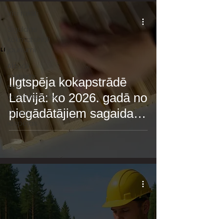
Visi raksti
Siguldas
Kokmateriāli
jaunumi
Aktuāli
jaunumi
Ilgtspēja kokapstrādē
par
Latvijā: ko 2026. gadā no
kokmateriāliem
piegādātājiem sagaida
Darba
iespējas
tirgus