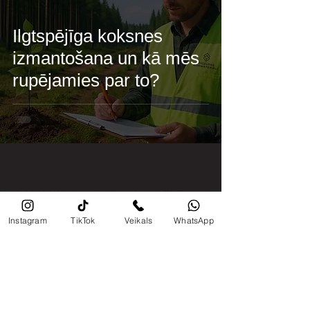
Ilgtspējīga koksnes
izmantošana un kā mēs
rupējamies par to?
Sazinies ar mums
Instagram
TikTok
Veikals
WhatsApp
Par kokmateriāliem
veikals@priezavoti.lv
IET UZ
:
Kontakti
Par dokumentiem
+371 29800975
/ Administracija