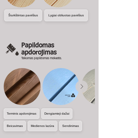
Šiurkštintas paviršius
Lygiai obliuotas paviršius
Papildomas
apdorojimas
Taikomas papildomas mokestis.
Terminis apdorojimas
Dengiamieji dažai
Beicavimas
Medienos lazūra
Sendinimas