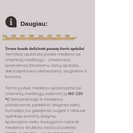
Daugiau:
Termo fasado dailylentė pastatų išorės apdailai
Termiškai apdorota pušies mediena be 
cheminių medžiagų - universalus 
sprendimas fasadams, sienų apdailai, 
dekoratyviniams elementams, stoginėms ir 
tvoroms.
Termo pušies mediena apdorojama be 
cheminių medžiagų, kaitinant ją
 160-230 
°C
 temperatūroje. Iš medienos 
pašalinamas perteklinis drėgmės kiekis, 
sumažėja jos gebėjimas sugerti ir atiduoti 
aplinkoje esančią drėgmę.
Apdorojimo metu išsaugoma natūrali 
medienos struktūra, tačiau ji pakinta 