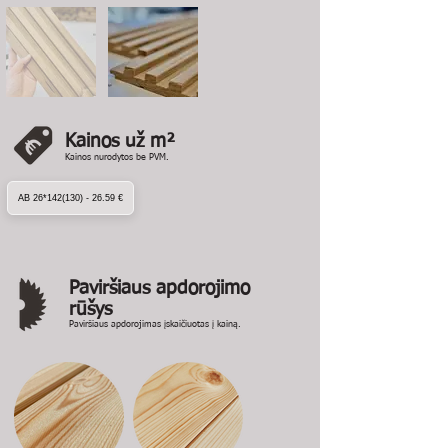
Kainos už m²
Kainos nurodytos be PVM.
AB 26*142(130) - 26.59 €
Paviršiaus apdorojimo
rūšys
Paviršiaus apdorojimas įskaičiuotas į kainą.