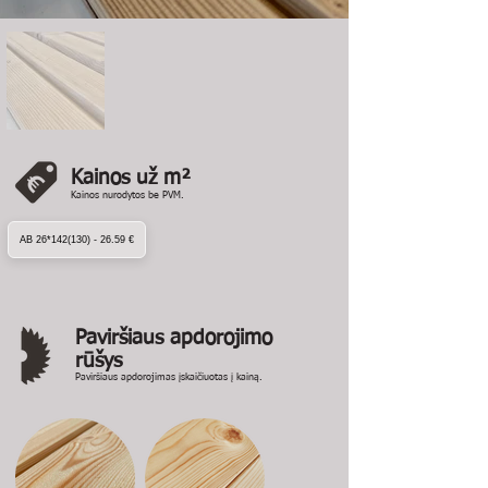
Kainos už m²
Kainos nurodytos be PVM.
AB 26*142(130) - 26.59 €
Paviršiaus apdorojimo
rūšys
Paviršiaus apdorojimas įskaičiuotas į kainą.