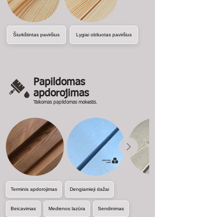
Šiurkštintas paviršius
Lygiai obliuotas paviršius
Papildomas
apdorojimas
Taikomas papildomas mokestis.
Terminis apdorojimas
Dengiamieji dažai
Beicavimas
Medienos lazūra
Sendinimas