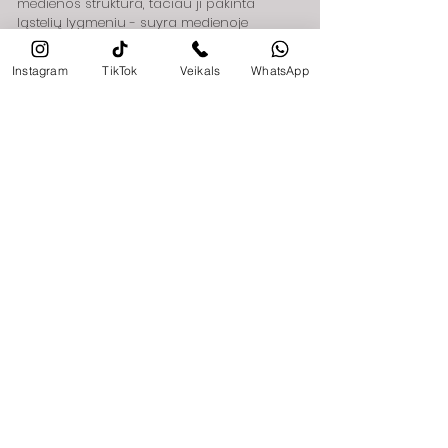
medienos struktūra, tačiau ji pakinta 
ląstelių lygmeniu - suyra medienoje 
esantys cukrūs ir maistinės medžiagos.
Instagram
TikTok
Veikals
WhatsApp
Savybės:
Ypač atspari išorinėms oro sąlygoms
Mažesnė skilinėjimo rizika
Stabilus ir tolygus paviršius bei 
atspalvis
Ilgesnis tarnavimo laikas
Reikia mažiau priežiūros ir cheminių 
apsaugos priemonių naudojimo
Galimos klasės:
Susisiekite su mumis
Obliavimo sprendimas:
Apie medieną
veikals@priezavoti.lv
Kontaktai
Medžiagų pasirinkimas:
Apie dokumentus
+371 29800975 / Administracija
Apdorojimo parinktys: