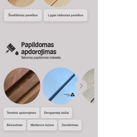
Šiurkštintas paviršius
Lygiai obliuotas paviršius
Papildomas
apdorojimas
Taikomas papildomas mokestis.
Terminis apdorojimas
Dengiamieji dažai
Beicavimas
Medienos lazūra
Sendinimas