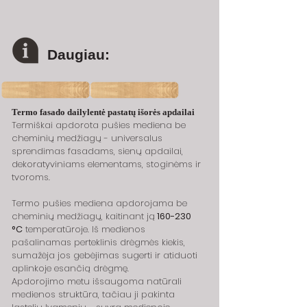
Daugiau:
Termo fasado dailylentė pastatų išorės apdailai
Termiškai apdorota pušies mediena be 
cheminių medžiagų - universalus 
sprendimas fasadams, sienų apdailai, 
dekoratyviniams elementams, stoginėms ir 
tvoroms.
Termo pušies mediena apdorojama be 
cheminių medžiagų, kaitinant ją
 160-230 
°C
 temperatūroje. Iš medienos 
pašalinamas perteklinis drėgmės kiekis, 
sumažėja jos gebėjimas sugerti ir atiduoti 
aplinkoje esančią drėgmę.
Apdorojimo metu išsaugoma natūrali 
medienos struktūra, tačiau ji pakinta 