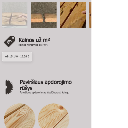
Kainos už m²
Kainos nurodytos be PVM.
AB 19*140 - 19.29 €
Paviršiaus apdorojimo
rūšys
Paviršiaus apdorojimas įskaičiuotas į kainą.