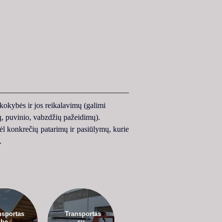
 kokybės ir jos reikalavimų (galimi 
ų, puvinio, vabzdžių pažeidimų).
ėl konkrečių patarimų ir pasiūlymų, kurie 
.
nsportas
Transportas
be
su