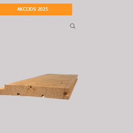
AKCIJOS 2025
i
Apie mus
Kontaktai
Karjera