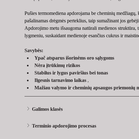
Pušies termomediena apdorojama be cheminių medžiagų, kai
pašalinamas drėgmės perteklius, taip sumažinant jos gebėjimą
Apdorojimo metu išsaugoma natūrali medienos struktūra, tač
lygmeniu, suskaidant medienoje esančius cukrus ir maisti
Savybės:
Ypač atsparus išorinėms oro sąlygoms
Nėra įtrūkimų rizikos
Stabilus ir lygus paviršius bei tonas
Ilgesnis tarnavimo laikas
 ,
Mažiau valymo ir cheminių apsaugos priemonių 
Galimos klasės
Terminio apdorojimo procesas