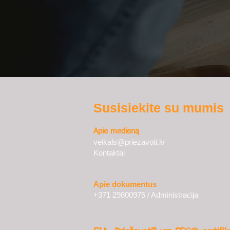
Susisiekite su mumis
Apie medieną
veikals@priezavoti.lv
Kontaktai
Apie dokumentus
+371 29800975 / Administracija