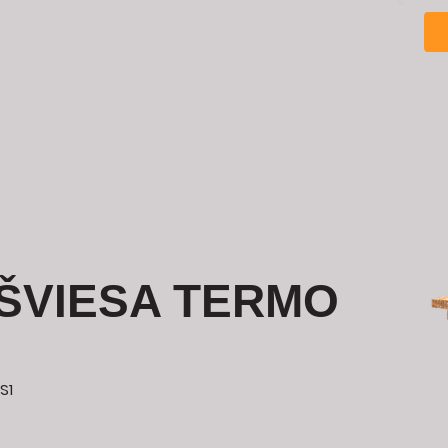
PRADŽIA
Medienos apdorojimas
Įkvėpimu
 ŠVIESA TERMO
S1