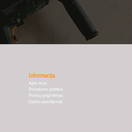
Informacija
Apie mus
Privatumo politika
Prekių grąžinimas
Darbo pasiūlymai