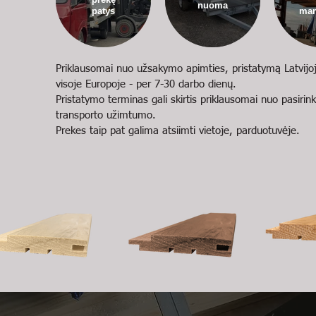
nuoma
patys
man
Priklausomai nuo užsakymo apimties, pristatymą Latvijo
visoje Europoje - per 7-30 darbo dienų.
Pristatymo terminas gali skirtis priklausomai nuo pasirin
transporto užimtumo.
Prekes taip pat galima atsiimti vietoje, parduotuvėje.