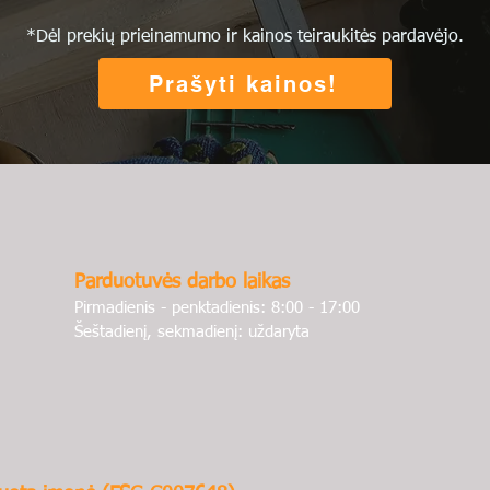
*Dėl prekių prieinamumo ir kainos teiraukitės pardavėjo.
Prašyti kainos!
Parduotuvės darbo laikas
Pirmadienis - penktadienis: 8:00 - 17:00
Šeštadienį, sekmadienį: uždaryta