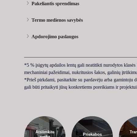
Pakeliantis sprendimas
Termo medienos savybės
Apdorojimo paslaugos
*5 % įsigytų apdailos lentų gali neatitikti nurodytos klasės
mechaniniai pažeidimai, nukritusios šakos, galinių įtrūkim
*Prieš pirkdami, pasitarkite su pardavėju arba gamintoju d
gali būti pritaikyti jūsų konkretiems poreikiams ir projektui
Atsiimkite
Tra
Priekabos
prekę