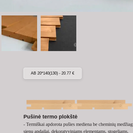
AB 20*140(130) - 20.77 €
Pušinė termo plokštė
- Termiškai apdorota pušies mediena be cheminių medžiag
sienų apdailai, dekoratyviniams elementams, stogeliams.