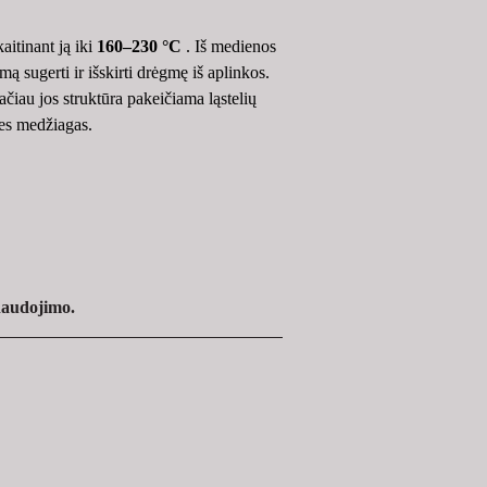
tinant ją iki
160–230 °C
. Iš medienos 
 sugerti ir išskirti drėgmę iš aplinkos. 
iau jos struktūra pakeičiama ląstelių 
nes medžiagas.
naudojimo.