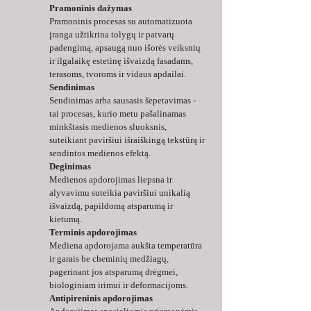
Pramoninis dažymas
Pramoninis procesas su automatizuota 
įranga užtikrina tolygų ir patvarų 
padengimą, apsaugą nuo išorės veiksnių 
ir ilgalaikę estetinę išvaizdą fasadams, 
terasoms, tvoroms ir vidaus apdailai.
Sendinimas
Sendinimas arba sausasis šepetavimas - 
tai procesas, kurio metu pašalinamas 
minkštasis medienos sluoksnis, 
suteikiant paviršiui išraiškingą tekstūrą ir 
sendintos medienos efektą.
Deginimas
Medienos apdorojimas liepsna ir 
alyvavimu suteikia paviršiui unikalią 
išvaizdą, papildomą atsparumą ir 
kietumą.
Terminis apdorojimas
Mediena apdorojama aukšta temperatūra 
ir garais be cheminių medžiagų, 
pagerinant jos atsparumą drėgmei, 
biologiniam irimui ir deformacijoms.
Antipireninis apdorojimas