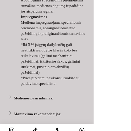
Apdorojimas specialiomis priemonėmis 
sumažina medienos degumą ir padidina 
jos atsparumą ugniai.
Impregnavimas
Mediena impregnuojama specialiomis 
priemonėmis, apsaugančiomis nuo 
pažeidimų ir prailginančiomis tarnavimo 
laiką.
*Iki 5 % įsigytų dailylenčių gali 
neatitikti nurodytos klasės kokybės 
reikalavimų (galimi mechaniniai 
pažeidimai, iškritusios šakos, galiniai 
įtrūkimai, puvinio ar vabzdžių 
pažeidimai).
*Prieš pirkdami pasikonsultuokite su 
pardavimo specialistu.
Medienos pasirinkimas:
Montavimo rekomendacijos:
AB klasės medžiaga: