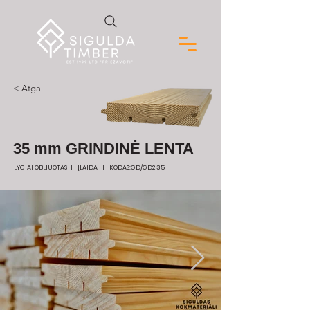
< Atgal
35 mm GRINDINĖ LENTA
LYGIAI OBLIUOTAS | ĮLAIDA | KODAS:GD/GD2 35