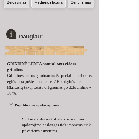
Beicavimas
Medienos lazūra
Sendinimas
Daugiau:
GRINDINĖ LENTA natūralioms vidaus 
grindims
Grindinės lentos gaminamos iš specialiai atrinktos 
eglės arba pušies medienos, AB kokybės, be 
iškritusių šakų. Lentų drėgnumas po džiovinimo - 
18 %.
Papildomas apdorojimas:
Siūlome aukštos kokybės papildomo 
apdorojimo paslaugas tiek įmonėms, tiek 
privatiems asmenims.