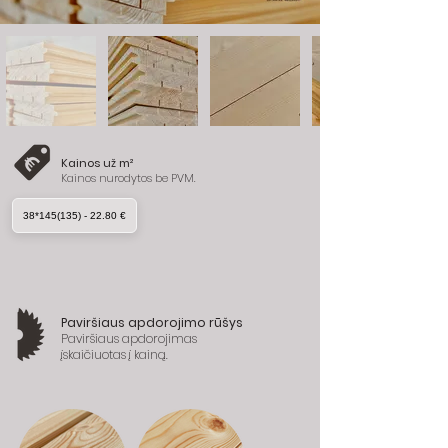
Kainos už m²
Kainos nurodytos be PVM.
38*145(135) - 22.80 €
Paviršiaus apdorojimo rūšys
Paviršiaus apdorojimas
įskaičiuotas į kainą.