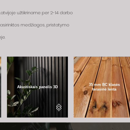
atvijoje užtikriname per 2-14 darbo
 pasirinktos medžiagos, pristatymo
je.
35 mm BC klasės
Akustiskais panelis 3D
terasinė lenta