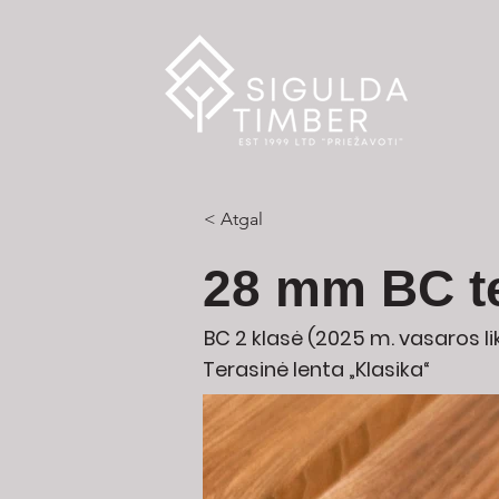
< Atgal
28 mm BC t
BC 2 klasė (2025 m. vasaros li
Terasinė lenta „Klasika“