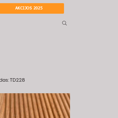
AKCIJOS 2025
i
Apie mus
Kontaktai
Karjera
das:
TD228