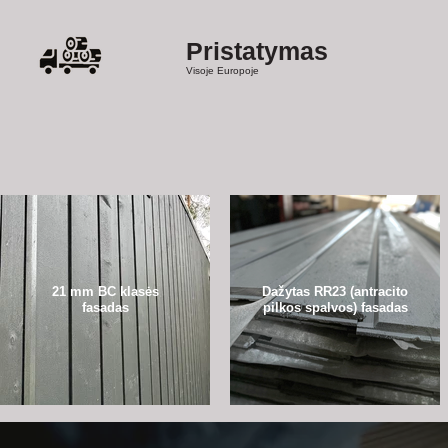
Pristatymas
Visoje Europoje
21 mm BC klasės
Dažytas RR23 (antracito
fasadas
pilkos spalvos) fasadas