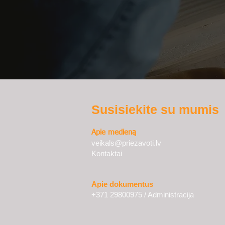
Susisiekite su mumis
Apie medieną
veikals@priezavoti.lv
Kontaktai
Apie dokumentus
+371 29800975 / Administracija