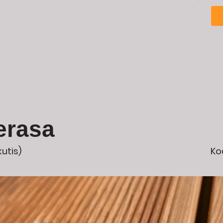
PRADŽIA
Medienos apdorojimas
Įkvėpimu
erasa
kutis)
Ko