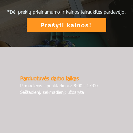
*Dėl prekių prieinamumo ir kainos teiraukitės pardavėjo.
Prašyti kainos!
Parduotuvės darbo laikas
Pirmadienis - penktadienis: 8:00 - 17:00
Šeštadienį, sekmadienį: uždaryta