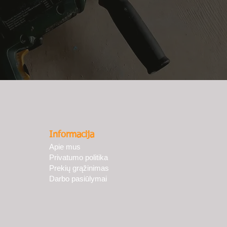
Informacija
Apie mus
Privatumo politika
Prekių grąžinimas
Darbo pasiūlymai