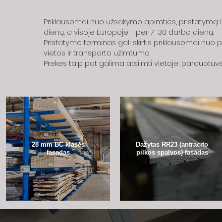
Priklausomai nuo užsakymo apimties, pristatymą L
dienų, o visoje Europoje - per 7-30 darbo dienų.
Pristatymo terminas gali skirtis priklausomai nuo
vietos ir transporto užimtumo.
Prekes taip pat galima atsiimti vietoje, parduotuvė
28 mm BC klasės
Dažytas RR23 (antracito
fasadas
pilkos spalvos) fasadas