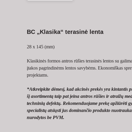
BC „Klasika“ terasinė lenta
28 x 145 (mm)
Klasikinės formos antros rūšies terasinės lentos su galimai
įtakos pagrindinėms lentos savybėms. Ekonomiškas spre
projektams.
*Atkreipkite dėmesį, kad akcinės prekės yra kintantis p
šį asortimentą taip pat įeina antros rūšies ir atraižų med
techninių defektų. Rekomenduojame prekę apžiūrėti g
specialistų atsiųsti jus dominančio produkto nuotraukas
nurodytos be PVM.