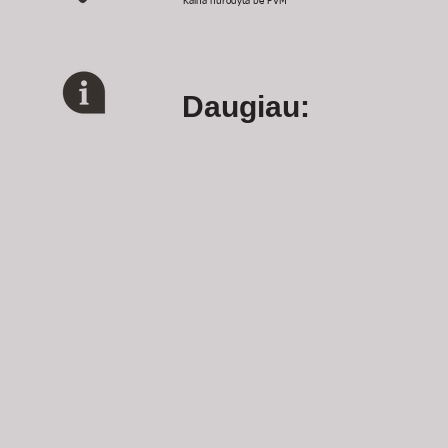
Kaina nurodyta be PVM
Daugiau: